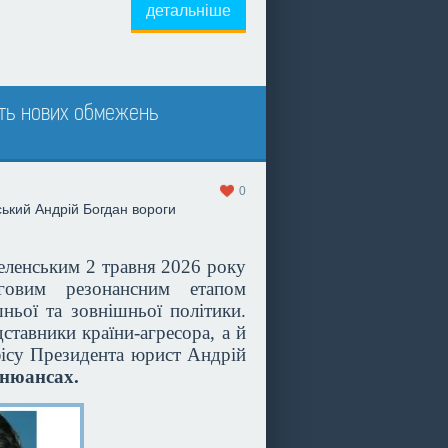
детальніше
сть нових обмежень
0
ький
Андрій Богдан
вороги
ленським 2 травня 2026 року
говим резонансним етапом
ьої та зовнішньої політики.
ставники країни-агресора, а й
фісу Президента юрист Андрій
 нюансах.