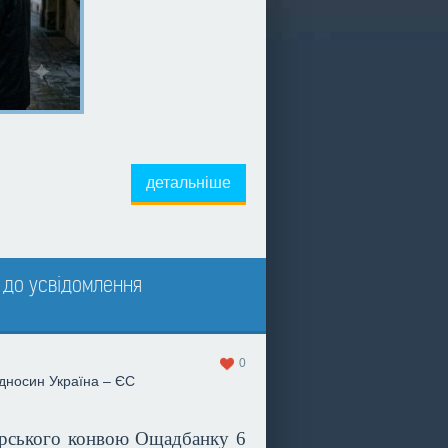
детальніше
ї до усвідомлення
0
ідносин
Україна – ЄС
торського конвою Ощадбанку 6