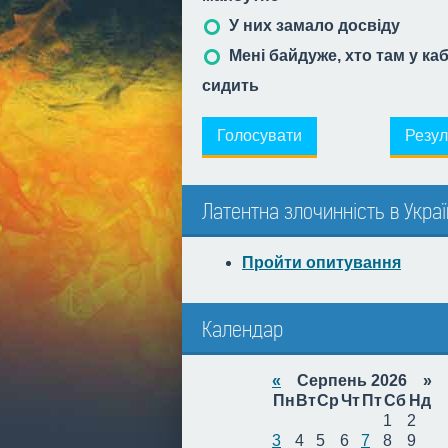
У них замало досвіду
Мені байдуже, хто там у ка
сидить
Голосувати
Резул
Латентна злочинність в Украї
Пройти опитування
Календар
«
Серпень 2026 »
Пн
Вт
Ср
Чт
Пт
Сб
Нд
1
2
3
4
5
6
7
8
9