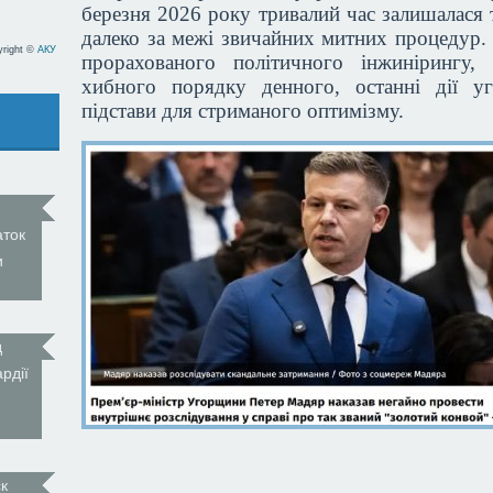
березня 2026 року тривалий час залишалася
далеко за межі звичайних митних процедур. 
yright ©
АКУ
прорахованого політичного інжинірингу,
хибного порядку денного, останні дії уг
підстави для стриманого оптимізму.
аток
и
д
рдії
к