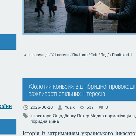
Інформація
/
Усі новини
/
Політика
/
Світ
/
Події
/
Події в світі
Категорія:
«Золотий конвой»: від гібридної провокаці
важливості спільних інтересів
раїни
2026-06-18
Yuzik
637
0
інкасатори Ощадбанку
Петер Мадяр
нормалізація в
гібридна війна
Історія із затриманням українського інкаса