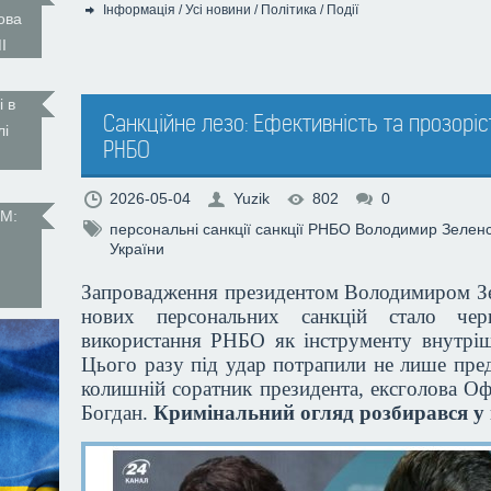
Інформація
/
Усі новини
/
Політика
/
Події
ова
Категорія:
І
і в
Санкційне лезо: Ефективність та прозорі
лі
РНБО
2026-05-04
Yuzik
802
0
М:
персональні санкції
санкції РНБО
Володимир Зеленс
України
Запровадження президентом Володимиром Зе
нових персональних санкцій стало чер
використання РНБО як інструменту внутрішн
Цього разу під удар потрапили не лише пред
колишній соратник президента, ексголова О
Богдан.
Кримінальний огляд розбирався у