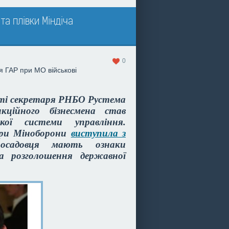
та плівки Міндіча
0
я
ГАР при МО
військові
сті секретаря РНБО Рустема
нкційного бізнесмена став
кої системи управління.
при Міноборони
виступила з
посадовця мають ознаки
а розголошення державної