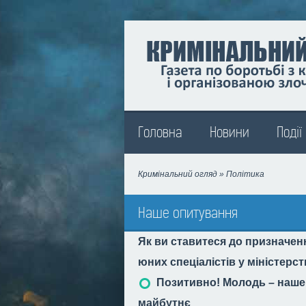
Madison
Головна
Новини
Події
Кримінальний огляд
» Політика
Наше опитування
Як ви ставитеся до призначен
юних спеціалістів у міністерс
Позитивно! Молодь – наше
майбутнє