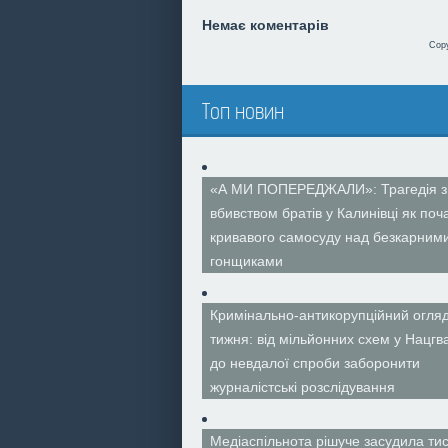
Немає коментарів
Cop
Топ новин
«А МИ ПОПЕРЕДЖАЛИ»: Трагедія з
вбивством братів у Калинівці як поч
кривавого самосуду над безкарним
гонщиками
Кримінально-антикорупційний огля
тижня: від мільйонних схем у Нацгва
до невдалої спроби заборонити
журналістські розслідування
Медіаспільнота рішуче засудила тис