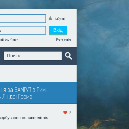
Забули?
Вхід
Реєстрація
ий комп'ютер
я за SAMP/T в Римі,
 Ліндсі Грема
0
вербування неповнолітніх