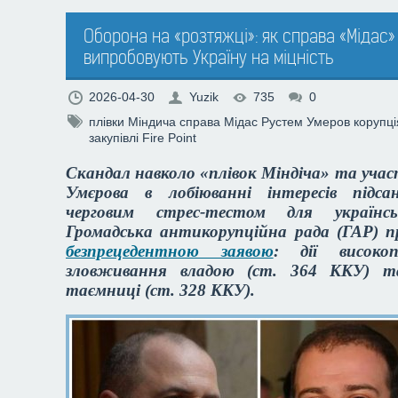
Оборона на «розтяжці»: як справа «Мідас» 
випробовують Україну на міцність
2026-04-30
Yuzik
735
0
плівки Міндича
справа Мідас
Рустем Умеров
корупці
закупівлі
Fire Point
Скандал навколо «плівок Міндіча» та уча
Умєрова в лобіюванні інтересів підса
черговим стрес-тестом для українсь
Громадська антикорупційна рада (ГАР) 
безпрецедентною заявою
: дії високо
зловживання владою (ст. 364 ККУ) т
таємниці (ст. 328 ККУ).