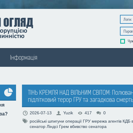
Чуж
Інформація
ТІНЬ КРЕМЛЯ НАД ВІЛЬНИМ СВІТОМ: Полюванн
підлітковий терор ГРУ та загадкова смерть
Усі
ня
опитування
2026-07-13
Yuzik
417
0
тва?
російські шпигуни
операції ГРУ
мережа агентів
КДБ
сенатор Ліндсі Грем
вбивство сенатора