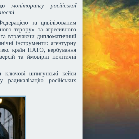
я до
моніторингу російської
вності
едерацією та цивілізованим
ного терору» та агресивного
 та втрачаючи дипломатичний
нічні інструменти: агентурну
лекс країн НАТО, вербування
ерсій та ймовірні політичні
и ключові шпигунські кейси
у радикалізацію російських