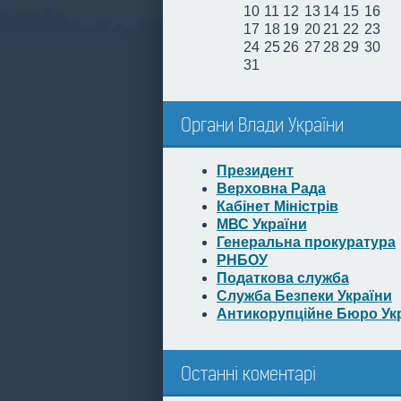
10
11
12
13
14
15
16
17
18
19
20
21
22
23
24
25
26
27
28
29
30
31
Органи Влади України
Президент
Верховна Рада
Кабінет Міністрів
МВС України
Генеральна прокуратура
РНБОУ
Податкова служба
Служба Безпеки України
Антикорупційне Бюро Ук
Останні коментарі