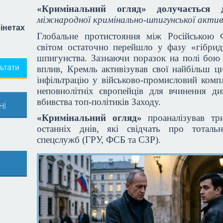
«Кримінальний огляд» долучаєтьс
міжнародної кримінально-шпигунської акти
бінетах
Глобальне протистояння між Російською Ф
світом остаточно перейшло у фазу «гібрид
шпигунства. Зазнаючи поразок на полі бою
ьтати
вплив, Кремль активізував свої найбільш ци
інфільтрацію у військово-промисловий комп
неповнолітніх європейців для вчинення див
вбивства топ-політиків Заходу.
ні
«Кримінальний огляд»
проаналізував тр
останніх днів, які свідчать про тотальн
спецслужб (ГРУ, ФСБ та СЗР).