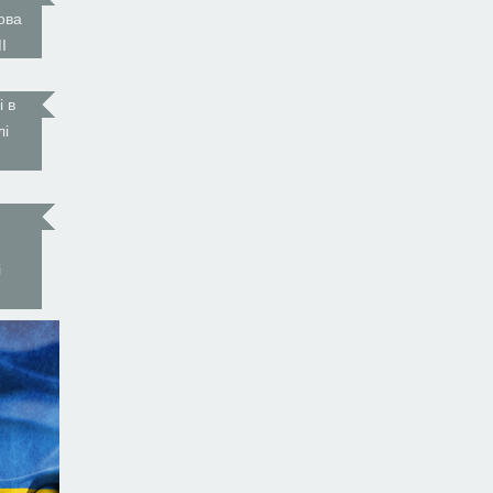
ова
І
і в
лі
і