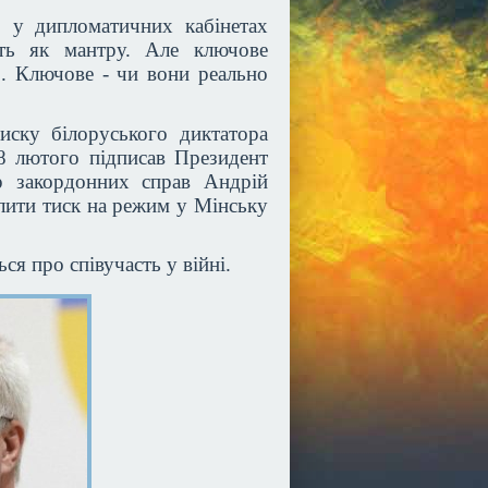
, у дипломатичних кабінетах
ть як мантру. Але ключове
о. Ключове - чи вони реально
иску білоруського диктатора
8 лютого підписав Президент
р закордонних справ Андрій
лити тиск на режим у Мінську
ся про співучасть у війні.