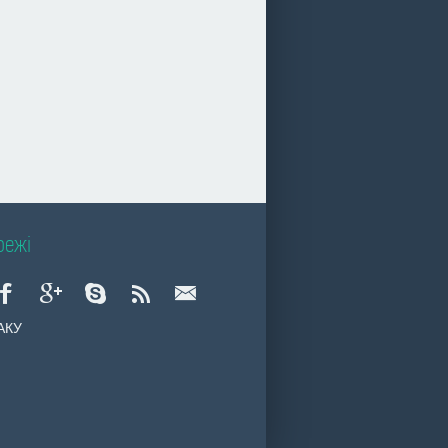
режі
АКУ