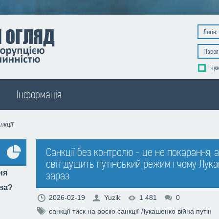
Чуж
Інформація
нкції
Санкції без контролю - це не покарання, а
світ душить путінський режим і чому Лу
Усі
ня
зараз
опитування
тва?
2026-02-19
Yuzik
1 481
0
санкції
тиск на росію
санкції Лукашенко
війна
путін