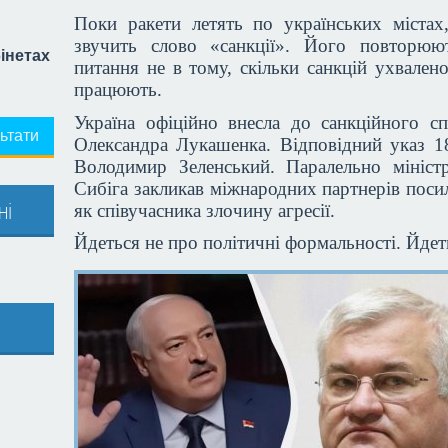
Поки ракети летять по українських містах
звучить слово «санкції». Його повторюю
бінетах
питання не в тому, скільки санкцій ухвален
працюють.
Україна офіційно внесла до санкційного сп
ьтати
Олександра Лукашенка. Відповідний указ 1
Володимир Зеленський. Паралельно мініст
Сибіга закликав міжнародних партнерів поси
ні
як співучасника злочину агресії.
Йдеться не про політичні формальності. Йдеть