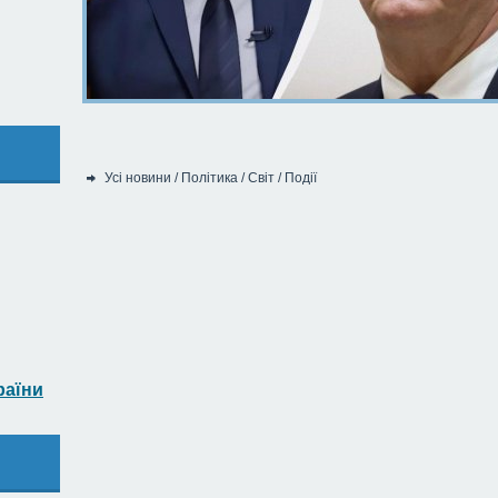
Усі новини
/
Політика
/
Світ
/
Події
Категорія:
раїни