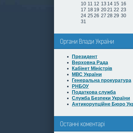
10
11
12
13
14
15
16
17
18
19
20
21
22
23
24
25
26
27
28
29
30
31
Органи Влади України
Президент
Верховна Рада
Кабінет Міністрів
МВС України
Генеральна прокуратура
РНБОУ
Податкова служба
Служба Безпеки України
Антикорупційне Бюро Ук
Останні коментарі