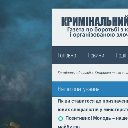
Madison
Головна
Новини
Події
Кримінальний огляд
»
Хмаринка тегів
» са
Наше опитування
Як ви ставитеся до призначен
юних спеціалістів у міністерс
Позитивно! Молодь – наше
майбутнє