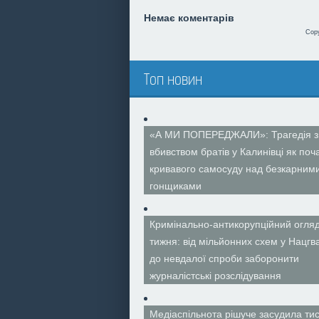
Немає коментарів
Cop
Топ новин
«А МИ ПОПЕРЕДЖАЛИ»: Трагедія з
вбивством братів у Калинівці як поч
кривавого самосуду над безкарним
гонщиками
Кримінально-антикорупційний огля
тижня: від мільйонних схем у Нацгва
до невдалої спроби заборонити
журналістські розслідування
Медіаспільнота рішуче засудила тис