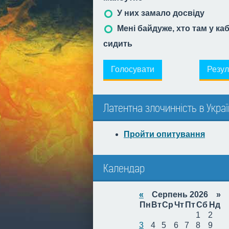
У них замало досвіду
Мені байдуже, хто там у ка
сидить
Голосувати
Резул
Латентна злочинність в Украї
Пройти опитування
Календар
«
Серпень 2026 »
Пн
Вт
Ср
Чт
Пт
Сб
Нд
1
2
3
4
5
6
7
8
9