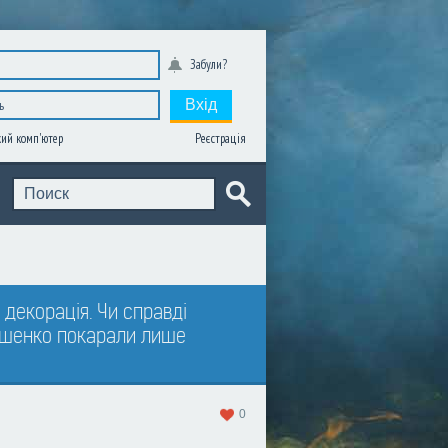
Забули?
Вхід
Реєстрація
ий комп'ютер
 декорація. Чи справді
кашенко покарали лише
0