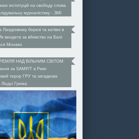
них інституцій на свободу слова
слідувальну журналістику - ЗМІ
а Лазуровому березі та катівні в
 Як вендета за вбивство на Балі
ася Монако
КРЕМЛЯ НАД ВІЛЬНИМ СВІТОМ:
ння за SAMP/T в Римі
ковий терор ГРУ та загадкова
 Ліндсі Грема