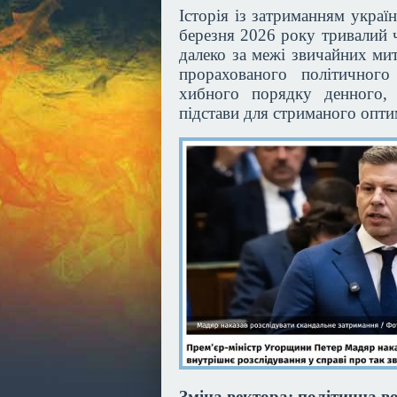
Історія із затриманням укра
березня 2026 року тривалий 
далеко за межі звичайних ми
прорахованого політичного
хибного порядку денного, 
підстави для стриманого опти
Зміна вектора: політична в