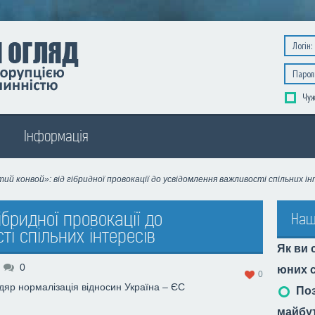
Чуж
Інформація
ий конвой»: від гібридної провокації до усвідомлення важливості спільних ін
ібридної провокації до
Наш
і спільних інтересів
Як ви 
0
юних с
0
дяр
нормалізація відносин
Україна – ЄС
Поз
майбу