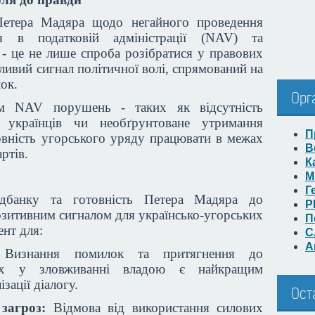
Петера Мадяра щодо негайного проведення
ня в податковій адміністрації (NAV) та
- це не лише спроба розібратися у правових
ливий сигнал політичної волі, спрямований на
лок.
Орг
ом NAV порушень - таких як відсутність
я українців чи необґрунтоване утримання
П
товність угорського уряду працювати в межах
В
артів.
К
М
Г
дбанку та готовність Петера Мадяра до
Р
озитивним сигналом для українсько-угорських
П
ент для:
С
А
изнання помилок та притягнення до
нних у зловживанні владою є найкращим
зації діалогу.
Ост
загроз:
Відмова від використання силових