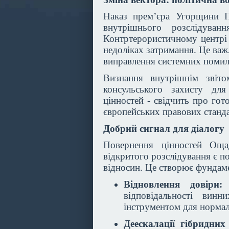
Наказ прем’єра Угорщини 
внутрішнього розслідуван
Контртерористичному центрі 
недоліках затримання. Це важ
виправлення системних поми
Визнання внутрішнім звіт
консульського захисту дл
цінностей - свідчить про го
європейських правових станд
Добрий сигнал для діалогу
Повернення цінностей Оща
відкритого розслідування є п
відносин. Це створює фундам
Відновлення довіри:
В
відповідальності ви
інструментом для нормалі
Деескалації гібридних 