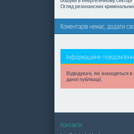
обшуки в енергетичному секторі
Огляд резонансних кримінальних 
Коментарів немає, додати сво
Інформаційне повідомленн
Відвідувачі, які знаходяться в
даної публікації.
Контакти