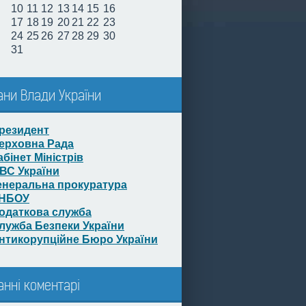
10
11
12
13
14
15
16
17
18
19
20
21
22
23
24
25
26
27
28
29
30
31
ани Влади України
резидент
ерховна Рада
абінет Міністрів
ВС України
енеральна прокуратура
НБОУ
одаткова служба
лужба Безпеки України
нтикорупційне Бюро України
анні коментарі