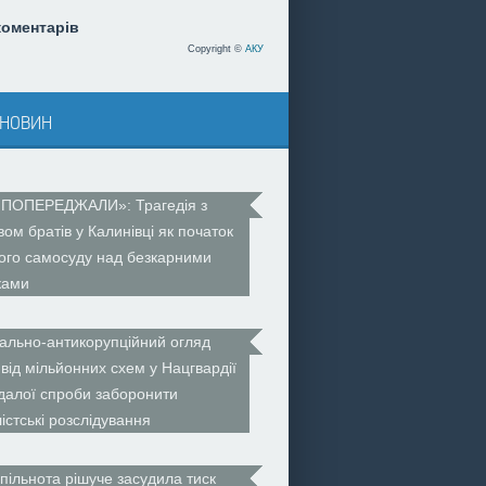
коментарів
Copyright ©
АКУ
 новин
 ПОПЕРЕДЖАЛИ»: Трагедія з
вом братів у Калинівці як початок
ого самосуду над безкарними
ками
ально-антикорупційний огляд
 від мільйонних схем у Нацгвардії
далої спроби заборонити
істські розслідування
пільнота рішуче засудила тиск