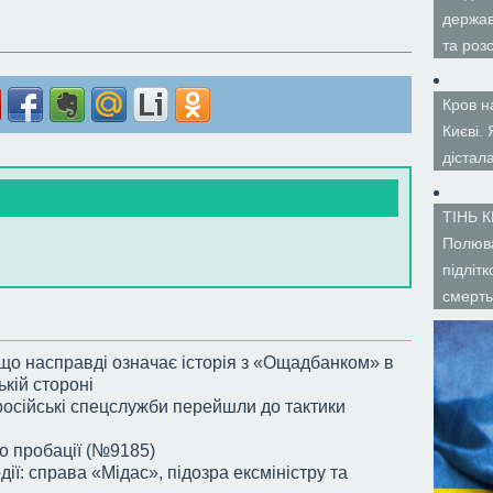
держав
та роз
Кров н
Києві.
дістал
ТІНЬ 
Полюва
підліт
смерть
 що насправді означає історія з «Ощадбанком» в
ькій стороні
осійські спецслужби перейшли до тактики
 о пробації (№9185)
дії: справа «Мідас», підозра ексміністру та