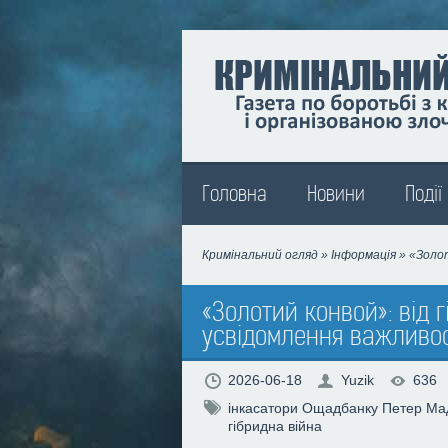
Madison
Головна
Новини
Події
Кримінальний огляд
»
Інформація
» «Золот
«Золотий конвой»: від г
усвідомлення важливост
2026-06-18
Yuzik
636
інкасатори Ощадбанку
Петер Ма
гібридна війна