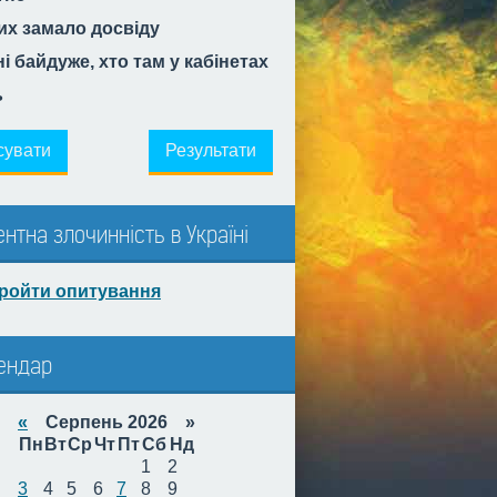
их замало досвіду
і байдуже, хто там у кабінетах
ь
сувати
Результати
ентна злочинність в Україні
ройти опитування
ендар
«
Серпень 2026 »
Пн
Вт
Ср
Чт
Пт
Сб
Нд
1
2
3
4
5
6
7
8
9