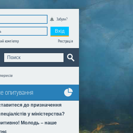
Забули?
Вхід
Реєстрація
ий комп'ютер
тересів
е опитування
Усі
ставитеся до призначення
опитування
пеціалістів у міністерства?
итивно! Молодь – наше
тнє