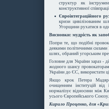
структур як інструме
конструктивної співпрац
Євроінтеграційного ру
кризи цивілізованим шл
Угорщини рухатися в од
Висновки: мудрість як зап
Попри те, що подібні провока
деякими політичними силами П
шлях, обраний угорським прем
Головне для України зараз - д
жодного шансу провокаторам т
України до ЄС, використати ц
Якщо крок Петера Мадяра
очищенням інституцій від і
нормалізує відносини між Ки
усього Європейського Союзу.
Кирило Проценко, для «Кри