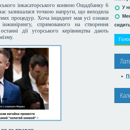
їнського інкасаторського конвою Ощадбанку 6
У н
час залишалася точкою напруги, що виходила
Мен
тних процедур. Хоча інцидент мав усі ознаки
 інжинірингу, спрямованого на створення
сидит
останні дії угорського керівництва дають
мізму.
Голо
Лат
П
Кал
оля до правди