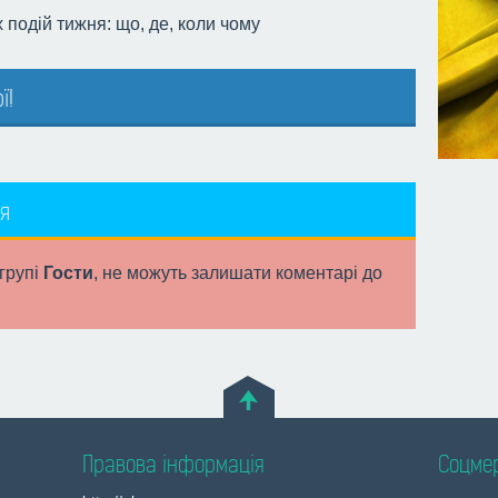
подій тижня: що, де, коли чому
ї!
я
 групі
Гости
, не можуть залишати коментарі до
Правова інформація
Соцме