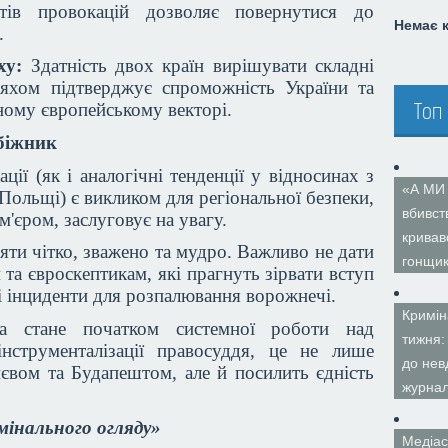
нтів провокацій дозволяє повернутися до
Немає 
і.
ху:
Здатність двох країн вирішувати складні
яхом підтверджує спроможність України та
Топ
ному європейському векторі.
обіжник
ції (як і аналогічні тенденції у відносинах з
«А МИ
ольщі) є викликом для регіональної безпеки,
вбивст
'єром, заслуговує на увагу.
кривав
іяти чітко, зважено та мудро. Важливо не дати
гонщи
а євроскептикам, які прагнуть зірвати вступ
і інциденти для розпалювання ворожнечі.
Кримін
 стане початком системної роботи над
тижня:
нструменталізації правосуддя, це не лише
до нев
євом та Будапештом, але й посилить єдність
журнал
мінального огляду»
Медіас