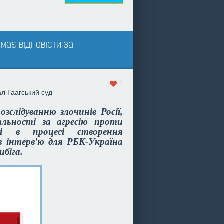
має відповісти за
1
ал
Гаагський суд
слідуванню злочинів Росії,
альності за агресію проти
 і в процесі створення
в інтерв'ю для РБК-Україна
ибіга.