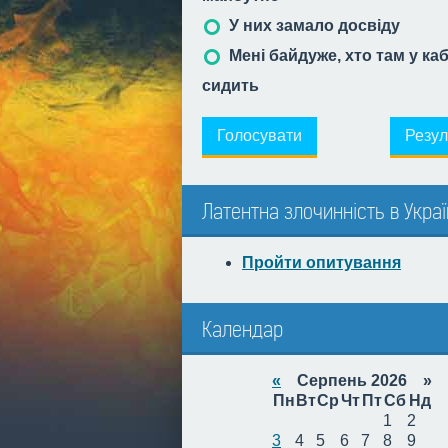
У них замало досвіду
Мені байдуже, хто там у ка
сидить
Голосувати
Резул
Латентна злочинність в Украї
Пройти опитування
Календар
«
Серпень 2026 »
Пн
Вт
Ср
Чт
Пт
Сб
Нд
1
2
3
4
5
6
7
8
9