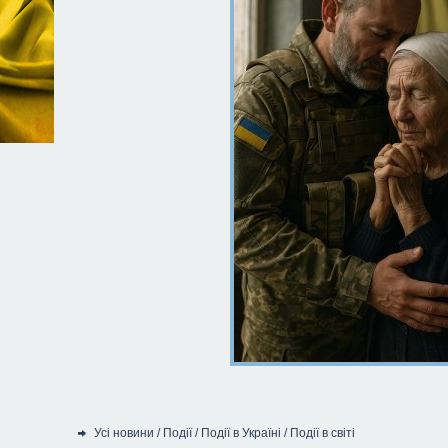
Усі новини
/
Події
/
Події в Україні
/
Події в світі
Категорія: