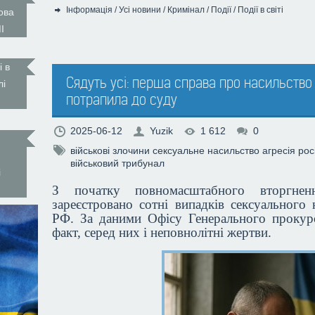
Інформація
/
Усі новини
/
Кримінал
/
Події
/
Події в світі
ова
Категорія:
І
і в
Сядуть усі: перша справа про насильство
лі
потрапила до суду
2025-06-12
Yuzik
1 612
0
військові злочини
сексуальне насильство
агресія росі
військовий трибунал
і
З початку повномасштабного вторгне
зареєстровано сотні випадків сексуального 
РФ. За даними Офісу Генерального прокур
факт, серед них і неповнолітні жертви.