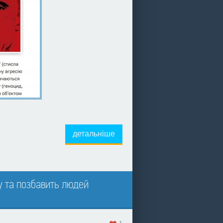
детальніше
у та позбавить людей