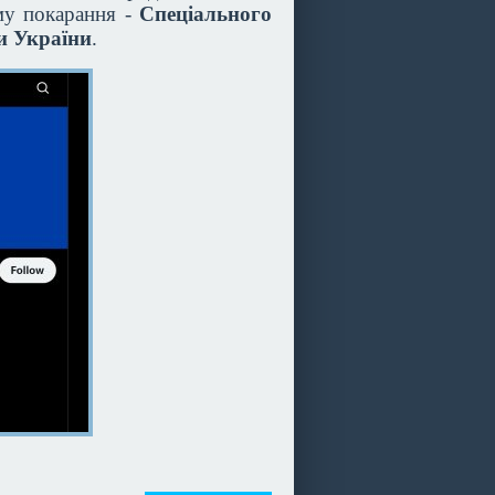
му покарання -
Спеціального
ти України
.