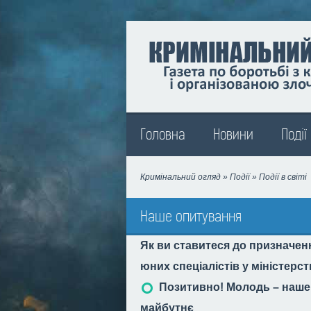
Madison
Головна
Новини
Події
Кримінальний огляд
»
Події
» Події в світі
Наше опитування
Як ви ставитеся до призначен
юних спеціалістів у міністерс
Позитивно! Молодь – наше
майбутнє