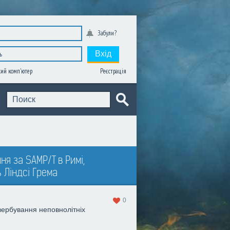
Забули?
Вхід
Реєстрація
ий комп'ютер
я за SAMP/T в Римі,
 Ліндсі Грема
0
вербування неповнолітніх