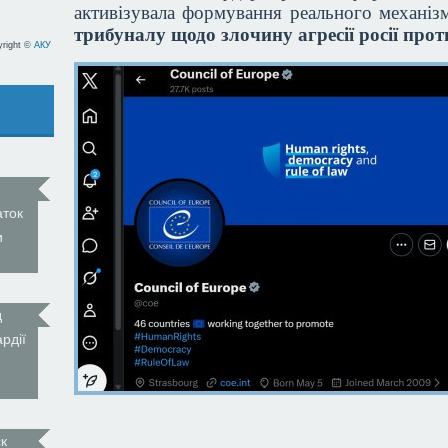
активізувала формування реального механіз
трибуналу щодо злочину агресії росії про
yright ©
АКУ
аток
и
д
рдії
к