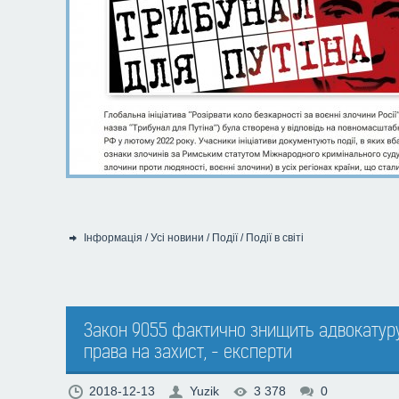
Інформація
/
Усі новини
/
Події
/
Події в світі
Категорія:
Закон 9055 фактично знищить адвокатур
права на захист, - експерти
2018-12-13
Yuzik
3 378
0