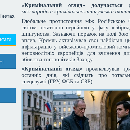
«Кримінальний огляд» долучаєтьс
міжнародної кримінально-шпигунської акти
бінетах
Глобальне протистояння між Російською Ф
світом остаточно перейшло у фазу «гібрид
шпигунства. Зазнаючи поразок на полі бою
ьтати
вплив, Кремль активізував свої найбільш ци
інфільтрацію у військово-промисловий комп
неповнолітніх європейців для вчинення див
вбивства топ-політиків Заходу.
ні
«Кримінальний огляд»
проаналізував тр
останніх днів, які свідчать про тотальн
спецслужб (ГРУ, ФСБ та СЗР).