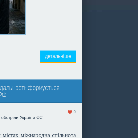
детальніше
ідальності: формується
 РФ
0
обстріли України
ЄС
х містах міжнародна спільнота