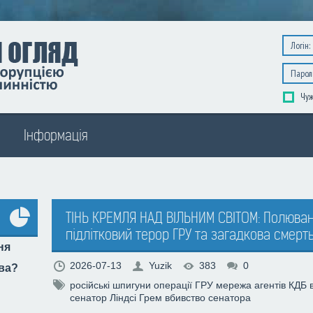
Чуж
Інформація
ТІНЬ КРЕМЛЯ НАД ВІЛЬНИМ СВІТОМ: Полюванн
підлітковий терор ГРУ та загадкова смерть
Усі
ня
опитування
2026-07-13
Yuzik
383
0
тва?
російські шпигуни
операції ГРУ
мережа агентів
КДБ
сенатор Ліндсі Грем
вбивство сенатора