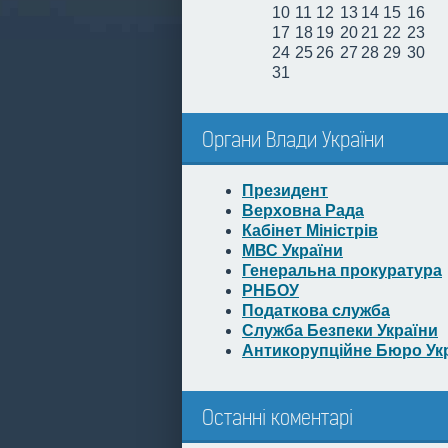
10
11
12
13
14
15
16
17
18
19
20
21
22
23
24
25
26
27
28
29
30
31
Органи Влади України
Президент
Верховна Рада
Кабінет Міністрів
МВС України
Генеральна прокуратура
РНБОУ
Податкова служба
Служба Безпеки України
Антикорупційне Бюро Ук
Останні коментарі