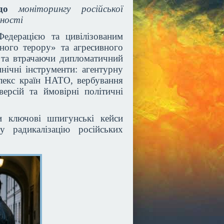
я до
моніторингу російської
вності
едерацією та цивілізованим
ного терору» та агресивного
 та втрачаючи дипломатичний
нічні інструменти: агентурну
лекс країн НАТО, вербування
ерсій та ймовірні політичні
и ключові шпигунські кейси
у радикалізацію російських