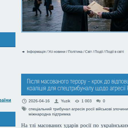
Інформація
/
Усі новини
/
Політика
/
Світ
/
Події
/
Події в світі
Категорія:
Після масованого терору - крок до відпов
коаліція для спецтрибуналу щодо агресії
раїни
2026-04-16
Yuzik
1 003
0
спеціальний трибунал
агресія росії
військові злочини
міжнародна підтримка
На тлі масованих ударів росії по українськи