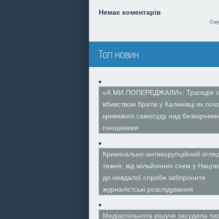
Немає коментарів
Cop
Топ новин
«А МИ ПОПЕРЕДЖАЛИ»: Трагедія з
вбивством братів у Калинівці як поч
кривавого самосуду над безкарним
гонщиками
Кримінально-антикорупційний огля
тижня: від мільйонних схем у Нацгва
до невдалої спроби заборонити
журналістські розслідування
Медіаспільнота рішуче засудила тис