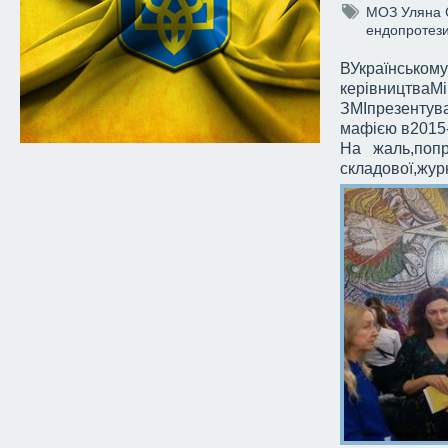
МОЗ
Уляна 
ендопротез
ВУкраїнськом
керівництваМі
ЗМІпрезентув
мафією в2015-
На жаль,попр
складової,журн