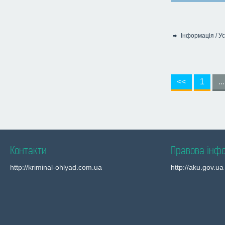
Інформація
/
Ус
Категорія:
<<
1
...
Контакти
Правова інф
http://kriminal-ohlyad.com.ua
http://aku.gov.ua