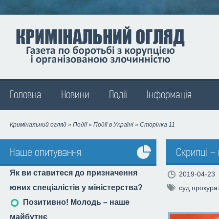
Madison
Головна
Новини
Події
Інформація
Кримінальний огляд
»
Події
»
Події в Україні
» Сторінка 11
Наше опитування
Скрипці – 
Усі
Як ви ставитеся до призначення
2019-04-23
опитування
юних спеціалістів у міністерства?
суд прокура
Позитивно! Молодь – наше
майбутнє