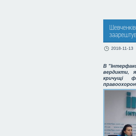
Шевченків
заарештув
2018-11-13
В "Інтерфакс
вердикти, 
кричущі 
правоохорон