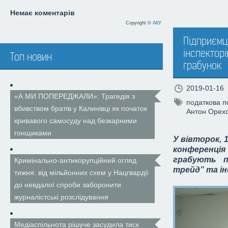
Немає коментарів
Copyright ©
АКУ
Підприємц
інспектор
Топ новин
грабунок
2019-01-16
«А МИ ПОПЕРЕДЖАЛИ»: Трагедія з
податкова п
вбивством братів у Калинівці як початок
Антон Орех
кривавого самосуду над безкарними
гонщиками
У вівторок, 
конференція
грабують п
Кримінально-антикорупційний огляд
трейд” та і
тижня: від мільйонних схем у Нацгвардії
до невдалої спроби заборонити
журналістські розслідування
Медіаспільнота рішуче засудила тиск