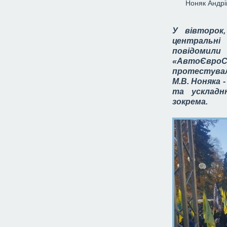
Ноняк
Андрі
У вівторок,
центральні
повідомили
«АвтоЄвроС
протестувал
М.В. Ноняка 
та ускладн
зокрема.