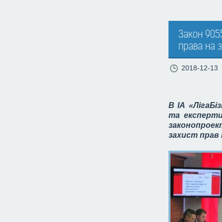
Закон 905
права на з
2018-12-13
В ІА «ЛігаБі
та експерти
законопроект
захист прав 