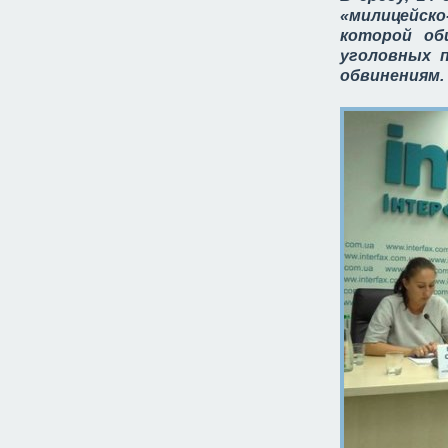
«милицейско
которой об
уголовных 
обвинениям.