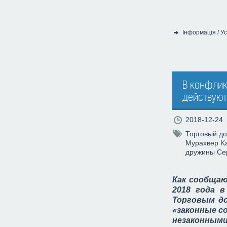
Інформація
/
Ус
Категорія:
В конфлик
действуют
2018-12-24
Торговый д
Мурахвер
K
дружины
Се
Как сообща
2018 года в
Торговым до
«законные с
незаконны