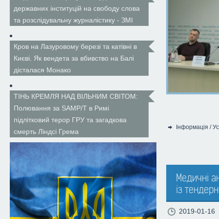
державних інституцій на свободу слова
та розслідувальну журналістику - ЗМІ
Кров на Лазуровому березі та катівні в
Києві. Як вендета за вбивство на Балі
дісталася Монако
ТІНЬ КРЕМЛЯ НАД ВІЛЬНИМ СВІТОМ:
Полювання за SAMP/T в Римі
підлітковий терор ГРУ та загадкова
Інформація
/
Ус
смерть Ліндсі Грема
Категорія:
Медичні а
із тендер
2019-01-16