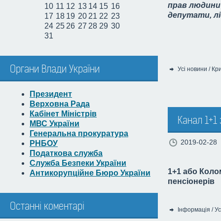
прав людини
10
11
12
13
14
15
16
депутати, лі
17
18
19
20
21
22
23
24
25
26
27
28
29
30
31
Органи Влади України
Усі новини
/
Кр
Категорія:
Президент
Верховна Рада
Кабінет Міністрів
Канал 1+1
МВС України
Генеральна прокуратура
2019-02-28
РНБОУ
Податкова служба
Служба Безпеки України
1+1 або Коло
Антикорупційне Бюро України
пенсіонерів
Останні коментарі
Інформація
/
Ус
Категорія: