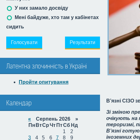
У них замало досвіду
Мені байдуже, хто там у кабінетах
сидить
Голосувати
Результати
Латентна злочинність в Україні
Пройти опитування
В’язні СІЗО з
Календар
Зі зміною пр
очікують на 
«
Серпень 2026 »
тероризмі, 
Пн
Вт
Ср
Чт
Пт
Сб
Нд
В’язні готую
1
2
іноземних де
3
4
5
6
7
8
9