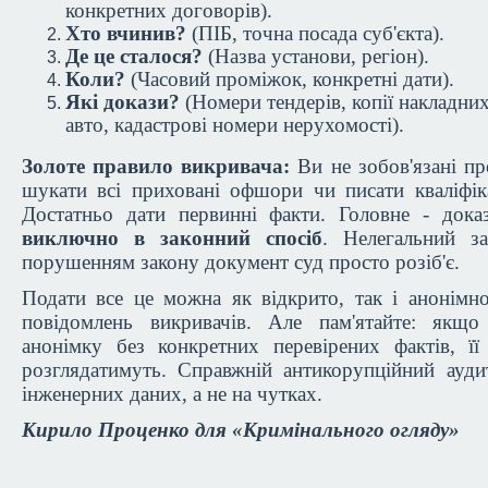
конкретних договорів).
Хто вчинив?
(ПІБ, точна посада суб'єкта).
Де це сталося?
(Назва установи, регіон).
Коли?
(Часовий проміжок, конкретні дати).
Які докази?
(Номери тендерів, копії накладних
авто, кадастрові номери нерухомості).
Золоте правило викривача:
Ви не зобов'язані пр
шукати всі приховані офшори чи писати кваліфік
Достатньо дати первинні факти. Головне - дока
виключно в законний спосіб
. Нелегальний з
порушенням закону документ суд просто розіб'є.
Подати все це можна як відкрито, так і анонімн
повідомлень викривачів. Але пам'ятайте: якщ
анонімку без конкретних перевірених фактів, її
розглядатимуть. Справжній антикорупційний ауди
інженерних даних, а не на чутках.
Кирило Проценко для «Кримінального огляду»