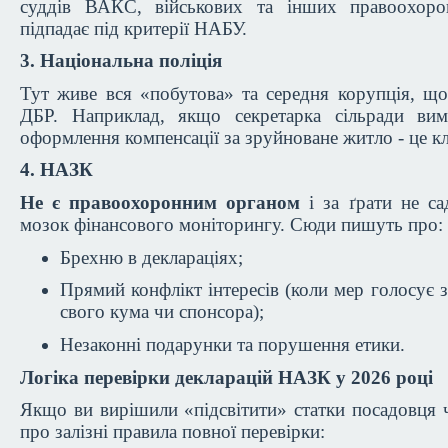
суддів ВАКС, військових та інших правоохоро
підпадає під критерії НАБУ.
3. Національна поліція
Тут живе вся «побутова» та середня корупція, щ
ДБР. Наприклад, якщо секретарка сільради вим
оформлення компенсації за зруйноване житло - це к
4. НАЗК
Не є правоохоронним органом
і за ґрати не са
мозок фінансового моніторингу. Сюди пишуть про:
Брехню в деклараціях;
Прямий конфлікт інтересів (коли мер голосує з
свого кума чи спонсора);
Незаконні подарунки та порушення етики.
Логіка перевірки декларацій НАЗК у 2026 році
Якщо ви вирішили «підсвітити» статки посадовця 
про залізні правила повної перевірки: