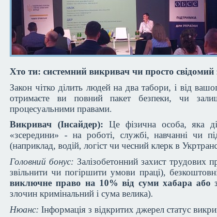
Хто ти: системний викривач чи просто свідомий
Закон чітко ділить людей на два табори, і від вашо
отримаєте ви повний пакет безпеки, чи зали
процесуальними правами.
Викривач (Інсайдер):
Це фізична особа, яка ді
«зсередини» - на роботі, службі, навчанні чи під
(наприклад, водій, логіст чи чесний клерк в Укртран
Головний бонус:
Залізобетонний захист трудових пр
звільнити чи погіршити умови праці), безкоштовн
виключне право на 10% від суми хабара або 
злочин кримінальний і сума велика).
Нюанс:
Інформація з відкритих джерел статус викри