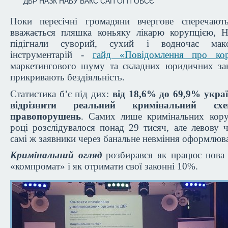
ДБР
НАЗК
НАБУ
ВАКС
САП
ОГП
ОБСЄ
Поки пересічні громадяни вчергове сперечают
вважається пляшка коньяку лікарю корупцією,
підігнали суворий, сухий і водночас макс
інструментарій -
гайд «Повідомлення про кор
маркетингового шуму та складних юридичних зак
прикривають бездіяльність.
Статистика б’є під дих:
від 18,6% до 69,9% украї
відрізнити реальний кримінальний сх
правопорушень
. Самих лише кримінальних кору
році розслідувалося понад 29 тисяч, але левову ч
самі ж заявники через банальне невміння оформлюв
Кримінальний огляд
розбирався як працює нова 
«компромат» і як отримати свої законні 10%.