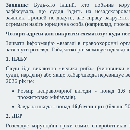
Заявник:
Будь-хто інший, хто побачив коруп
зафіксувала, що суддя їздить на незадекларов
заявник. Грошей не дадуть, але справу закрутять
отримати навіть юридична особа (наприклад, громад
Чотири адреси для викриття схематозу: куди не
Зливати інформацію «взагалі в правоохоронні орга
затягнути розгляд. Гайд чітко розмежовує підслідні
1. НАБУ
Сюди йде виключно «велика риба» (чиновники кат
судді, нардепи) або якщо хабар/шкода перевищує ве
2026 рік це:
Розмір неправомірної вигоди - понад
1,6
прожиткових мінімумів).
Завдана шкода - понад
16,6 млн грн
(більше 5
2. ДБР
Розслідує корупційні гріхи самих співробітникі