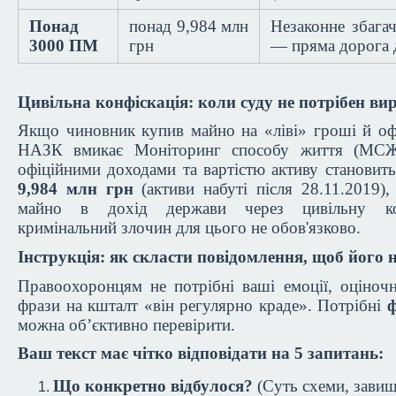
Понад
понад 9,984 млн
Незаконне збага
3000 ПМ
грн
— пряма дорога
Цивільна конфіскація: коли суду не потрібен ви
Якщо чиновник купив майно на «ліві» гроші й оф
НАЗК вмикає Моніторинг способу життя (МСЖ
офіційними доходами та вартістю активу становит
9,984 млн грн
(активи набуті після 28.11.2019)
майно в дохід держави через цивільну кон
кримінальний злочин для цього не обов'язково.
Інструкція: як скласти повідомлення, щоб його 
Правоохоронцям не потрібні ваші емоції, оціноч
фрази на кшталт «він регулярно краде». Потрібні
ф
можна об’єктивно перевірити.
Ваш текст має чітко відповідати на 5 запитань:
Що конкретно відбулося?
(Суть схеми, завищ