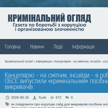
Madison
Головна
Новини
Події
Інформація
Кримінальний огляд
»
Інформація
» Канцелярію - на смітник, інсайди - в
Канцелярію - на смітник, інсайди - в роб
ОБСЄ випустили «кримінальний» посібн
викривачів
2026-06-25
Yuzik
672
0
як повідомити про корупцію
гайд для викривачів
посібник ан