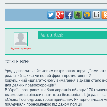
Автор: Yuzik
Администраторы
СХОЖІ НОВИНИ
Уряд дозволить військовим викривачам корупції оминати
реальний захист чи новий фронт протистояння?
Корупційний «шпагат»: чому вимагання відкатів стало і
для деяких правоохоронців?
В Україні розігрався шабаш дорожніх вбивць: 170 гривень 
«мажори» та рішали платять за безкарність. Що далі – с
«Слава Господу, зай, гроші прийшли»: Як тернопільські 
побудували порноімперію під дахом поліції