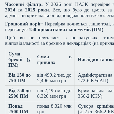
Часовий фільтр:
У 2026 році НАЗК перевіряє ви
2024 та 2025 роки
. Все, що було до цього, за 
адмін - чи кримінальної відповідальності вже «злеті
Грошовий поріг:
Перевірка почнеться лише тоді, 
перевищує
150 прожиткових мінімумів (ПМ)
.
Щоб ви не плуталися в розрахунках, трима
відповідальності за брехню в деклараціях (на приклад
Сума
Сума в
брехні (у
Наслідки та ква
гривнях
ПМ)
Від 150 до
від 499,2 тис. до
Адміністративна 
750 ПМ
2,496 млн грн
172-6 КУпАП)
Від 750 до
від 2,496 млн до
Кримінальна відп
2500 ПМ
8,320 млн грн
366-2 ККУ)
Понад
понад 8,320 млн
Сувора кримінал
2500 ПМ
грн
(ч. 2 ст. 366-2 К