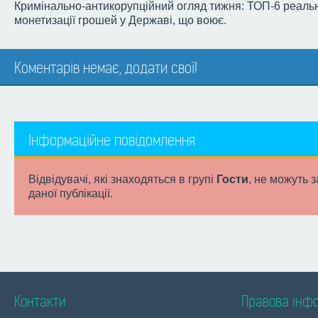
Кримінально-антикорупційний огляд тижня: ТОП-6 реальн
монетизації грошей у Державі, що воює.
Коментарів немає, додати свої!
Інформаційне повідомлення
Відвідувачі, які знаходяться в групі
Гости
, не можуть 
даної публікації.
Контакти
Правова інф