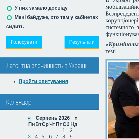
мобілізаційн
У них замало досвіду
Безпрецеде
Мені байдуже, хто там у кабінетах
корупціоне
сидить
системного з
функціонуван
Голосувати
Результати
«
Криміналь
темі
Латентна злочинність в Україні
Пройти опитування
Календар
«
Серпень 2026 »
Пн
Вт
Ср
Чт
Пт
Сб
Нд
1
2
3
4
5
6
7
8
9