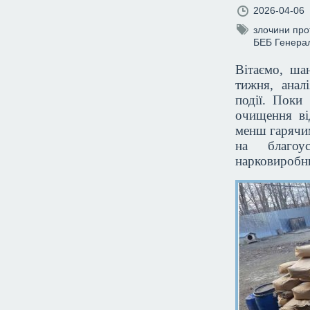
2026-04-06
злочини про
БЕБ
Генера
Вітаємо, ша
тижня, анал
події. Поки
очищення ві
менш гарячим
на благоу
нарковиробни