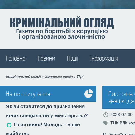
Madison
Головна
Новини
Події
Інформація
Кримінальний огляд
»
Хмаринка тегів
» ТЦК
Наше опитування
Системна «
знешкоджу
Усі
Як ви ставитеся до призначення
опитування
2026-07-30
юних спеціалістів у міністерства?
ТЦК
ВЛК
кор
Позитивно! Молодь – наше
майбутнє
В Україні р