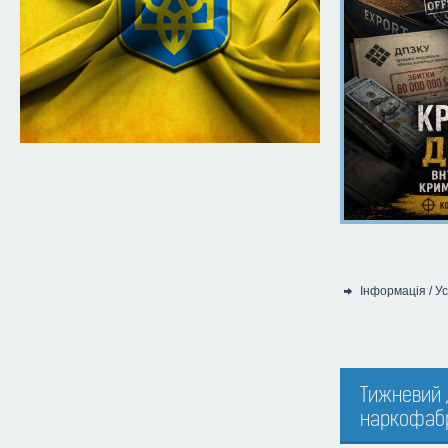
Інформація
/
Ус
Категорія:
Тижневий 
наркофабр