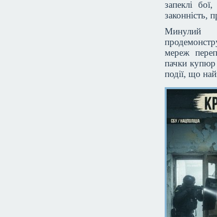
запеклі бої
законність, 
Минулий т
продемонстр
мереж переп
пачки купюр 
події, що на