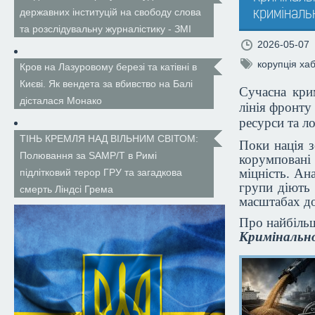
криміналь
державних інституцій на свободу слова
та розслідувальну журналістику - ЗМІ
2026-05-07
корупція
хаб
Кров на Лазуровому березі та катівні в
Києві. Як вендета за вбивство на Балі
Сучасна кри
дісталася Монако
лінія фронту
ресурси та ло
ТІНЬ КРЕМЛЯ НАД ВІЛЬНИМ СВІТОМ:
Поки нація з
Полювання за SAMP/T в Римі
корумповані
міцність. Ан
підлітковий терор ГРУ та загадкова
групи діють 
смерть Ліндсі Грема
масштабах до
Про найбільш
Кримінально