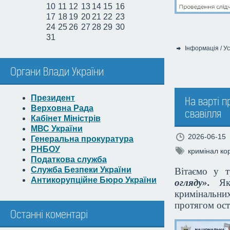
10
11
12
13
14
15
16
17
18
19
20
21
22
23
24
25
26
27
28
29
30
31
Інформація
/
Ус
Категорія:
Органи Влади України
Президент
На варті п
Верховна Рада
свавілля
Кабінет Міністрів
МВС України
2026-06-15
Генеральна прокуратура
РНБОУ
кримінал
ко
Податкова служба
Служба Безпеки України
Вітаємо у 
Антикорупційне Бюро України
огляду».
Як 
кримінальни
протягом ост
Останні коментарі