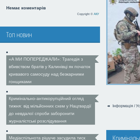
Немає коментарів
Copyright ©
АКУ
Топ новин
«А МИ ПОПЕРЕДЖАЛИ»: Трагедія з
вбивством братів у Калинівці як початок
кривавого самосуду над безкарними
гонщиками
Кримінально-антикорупційний огляд
тижня: від мільйонних схем у Нацгвардії
Інформація
/
Ус
Категорія:
до невдалої спроби заборонити
журналістські розслідування
Криміналь
Медіаспільнота рішуче засудила тиск