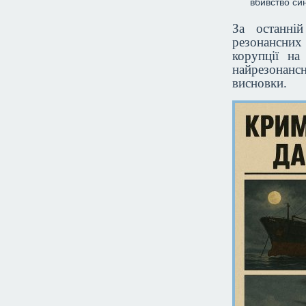
вбивство си
За останні
резонансних 
корупції на
найрезонансн
висновки.