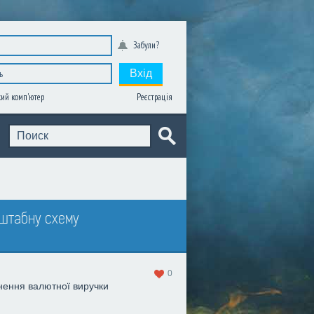
Забули?
Вхід
Реєстрація
ий комп'ютер
сштабну схему
0
нення валютної виручки