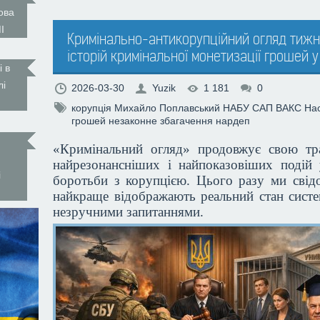
ова
І
Кримінально-антикорупційний огляд тижн
історій кримінальної монетизації грошей у
і в
лі
2026-03-30
Yuzik
1 181
0
корупція
Михайло Поплавський
НАБУ
САП
ВАКС
На
грошей
незаконне збагачення
нардеп
«Кримінальний огляд» продовжує свою тр
найрезонансніших і найпоказовіших подій
і
боротьби з корупцією. Цього разу ми свідо
найкраще відображають реальний стан систем
незручними запитаннями.