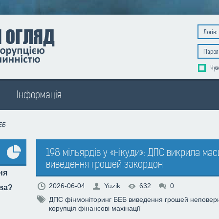
Чуж
Інформація
ЕБ
198 мільярдів у «нікуди»: ДПС викрила ма
виведення грошей закордон
Усі
ня
опитування
2026-06-04
Yuzik
632
0
тва?
ДПС
фінмоніторинг
БЕБ
виведення грошей
неповер
корупція
фінансові махінації