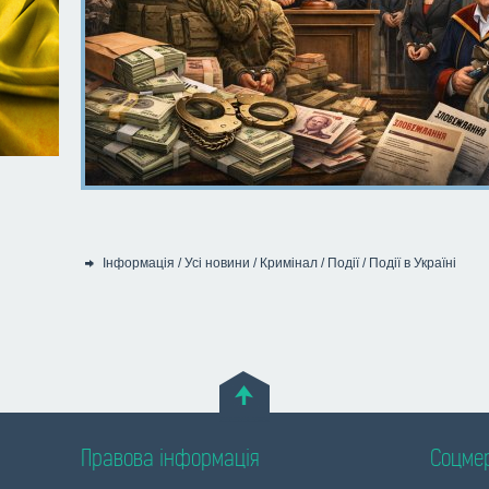
Інформація
/
Усі новини
/
Кримінал
/
Події
/
Події в Україні
Категорія:
Правова інформація
Соцме