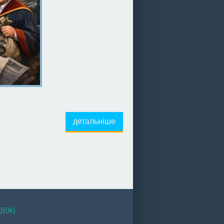
детальніше
режі