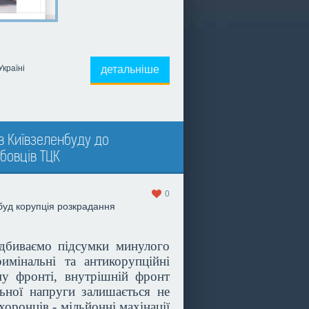
Україні
детальніше
в Київзеленбуду до
бовців ТЦК
0
буд
корупція
розкрадання
ідбиваємо підсумки минулого
имінальні та антикорупційні
му фронті, внутрішній фронт
ьної напруги залишається не
оронців - мільйонні махінації