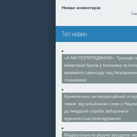
Немає коментарів
Cop
Топ новин
«А МИ ПОПЕРЕДЖАЛИ»: Трагедія з
вбивством братів у Калинівці як поч
кривавого самосуду над безкарним
гонщиками
Кримінально-антикорупційний огля
тижня: від мільйонних схем у Нацгва
до невдалої спроби заборонити
журналістські розслідування
Медіаспільнота рішуче засудила тис