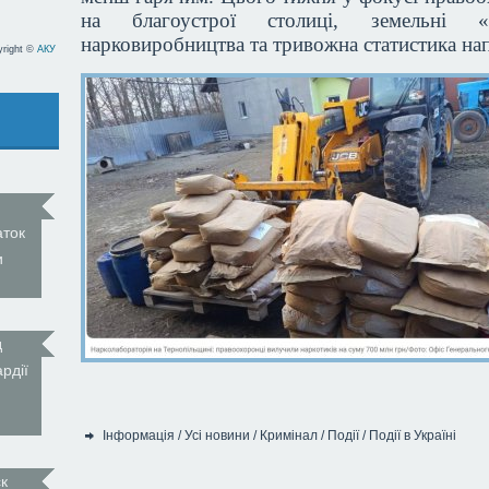
на благоустрої столиці, земельні 
нарковиробництва та тривожна статистика нап
yright ©
АКУ
аток
и
д
рдії
Інформація
/
Усі новини
/
Кримінал
/
Події
/
Події в Україні
Категорія:
к