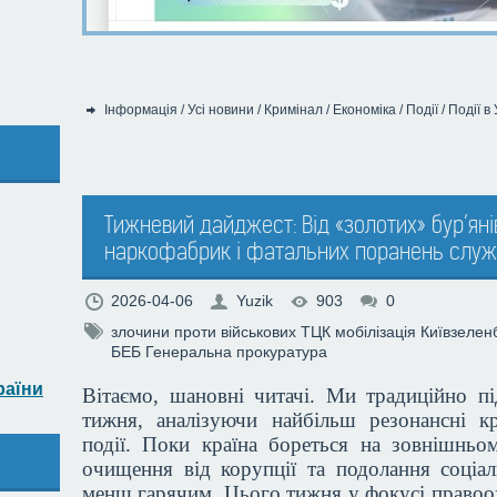
Інформація
/
Усі новини
/
Кримінал
/
Економіка
/
Події
/
Події в 
Категорія:
Тижневий дайджест: Від «золотих» бур’яні
наркофабрик і фатальних поранень служ
2026-04-06
Yuzik
903
0
злочини проти військових
ТЦК
мобілізація
Київзелен
БЕБ
Генеральна прокуратура
раїни
Вітаємо, шановні читачі. Ми традиційно п
тижня, аналізуючи найбільш резонансні кр
події. Поки країна бореться на зовнішньо
очищення від корупції та подолання соціал
менш гарячим. Цього тижня у фокусі правоох