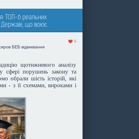
я: ТОП-6 реальних
 Державі, що воює.
0
сиров
БЕБ
відмивання
адицію щотижневого аналізу
 у сфері порушень закону та
мо обрали шість історій, які
и - з її схемами, вироками і