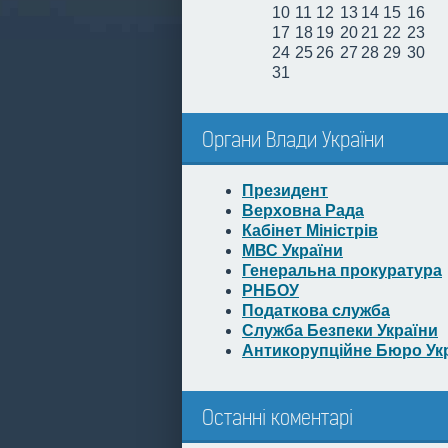
10
11
12
13
14
15
16
17
18
19
20
21
22
23
24
25
26
27
28
29
30
31
Органи Влади України
Президент
Верховна Рада
Кабінет Міністрів
МВС України
Генеральна прокуратура
РНБОУ
Податкова служба
Служба Безпеки України
Антикорупційне Бюро Ук
Останні коментарі