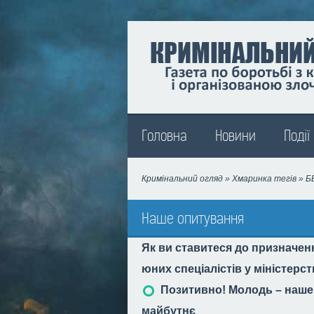
Madison
Головна
Новини
Події
Кримінальний огляд
»
Хмаринка тегів
» Б
Наше опитування
Як ви ставитеся до призначен
юних спеціалістів у міністерс
Позитивно! Молодь – наше
майбутнє