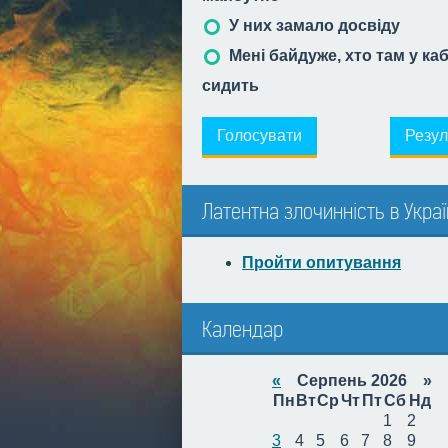
У них замало досвіду
Мені байдуже, хто там у ка
сидить
Голосувати
Резул
Латентна злочинність в Украї
Пройти опитування
Календар
«
Серпень 2026 »
Пн
Вт
Ср
Чт
Пт
Сб
Нд
1
2
3
4
5
6
7
8
9