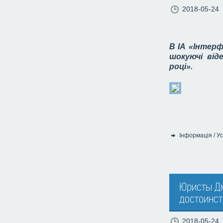
2018-05-24
В ІА «Інтер
шокуючі від
році».
Інформація
/
Ус
Категорія:
Юристы Дм
достоинст
2018-05-24