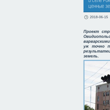
В селе Ро
ценные з
2018-06-15
Проект стр
Овидиополь
варварскими
уж точно 
результате
земель.