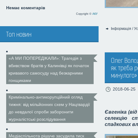
Немає коментарів
Copyright ©
АКУ
Інформація
/
Ус
Категорія:
Топ новин
«А МИ ПОПЕРЕДЖАЛИ»: Трагедія з
Олег Волод
вбивством братів у Калинівці як початок
як треба 
кривавого самосуду над безкарними
минулого»
гонщиками
2018-06-25
Кримінально-антикорупційний огляд
тижня: від мільйонних схем у Нацгвардії
до невдалої спроби заборонити
Євгеніка (ві
селекцію с
журналістські розслідування
спадкових в
Медіаспільнота рішуче засудила тиск