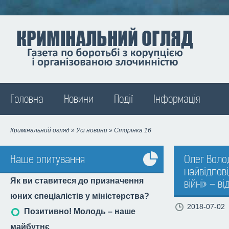
Madison
Головна
Новини
Події
Інформація
Кримінальний огляд
»
Усі новини
» Сторінка 16
Наше опитування
Олег Воло
найвідпов
Усі
Як ви ставитеся до призначення
війні» – ві
опитування
юних спеціалістів у міністерства?
2018-07-02
Позитивно! Молодь – наше
майбутнє