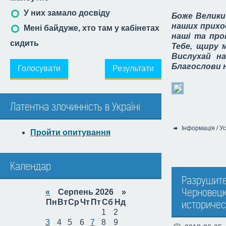
У них замало досвіду
Боже Великий
наших прихо
Мені байдуже, хто там у кабінетах
наші та пров
сидить
Тебе, щиру 
Вислухай н
Благослови н
Голосувати
Результати
Латентна злочинність в Україні
Інформація
/
Ус
Пройти опитування
Категорія:
Календар
Разрушите
Черновецк
«
Серпень 2026 »
Пн
Вт
Ср
Чт
Пт
Сб
Нд
историчес
1
2
3
4
5
6
7
8
9