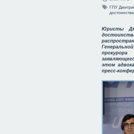
ГПУ
Дмитри
достоинства
Юристы Дм
достоинст
распростра
Генерально
прокуро
заявляющего
этом адвок
пресс-конфер