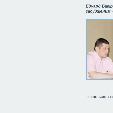
Едуард Багі
засудженим 
Інформація
/
Ус
Категорія: