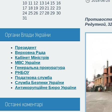
2018-06-25
10
11
12
13
14
15
16
17
18
19
20
21
22
23
24
25
26
27
28
29
30
31
Противосто
Редутной, 32
Органи Влади України
Президент
Верховна Рада
Кабінет Міністрів
МВС України
Генеральна прокуратура
РНБОУ
Податкова служба
Служба Безпеки України
Антикорупційне Бюро України
Останні коментарі