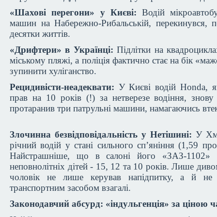
«Шахові перегони» у Києві:
Водій мікроавтобу
машин на Набережно-Рибальській, перекинувся, п
десятки життів.
«Дрифтери» в Українці:
Підлітки на квадроцикла
міському пляжі, а поліція фактично стає на бік «маж
зупинити хуліганство.
Рецидивісти-неадеквати:
У Києві водій Honda, я
прав на 10 років (!) за нетверезе водіння, знову
протаранив три патрульні машини, намагаючись вте
Злочинна безвідповідальність у Нетішині:
У Хме
річний водій у стані сильного сп’яніння (1,59 про
Найстрашніше, що в салоні його «ЗАЗ-1102» 
неповнолітніх дітей - 15, 12 та 10 років. Лише диво
чоловік не лише керував напідпитку, а й не
транспортним засобом взагалі.
Законодавчий абсурд: «індульгенція» за ціною 