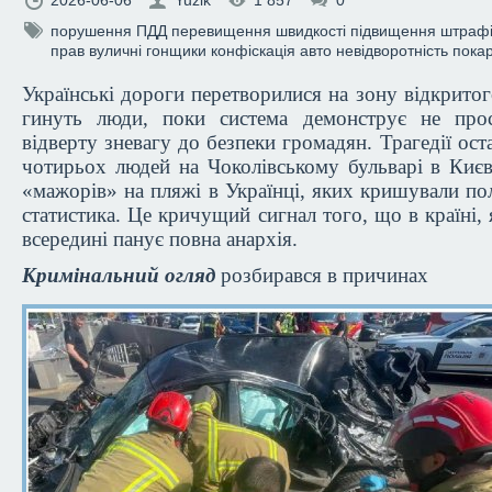
2026-06-06
Yuzik
1 857
0
порушення ПДД
перевищення швидкості
підвищення штраф
прав
вуличні гонщики
конфіскація авто
невідворотність пока
Українські дороги перетворилися на зону відкритог
гинуть люди, поки система демонструє не прос
відверту зневагу до безпеки громадян. Трагедії оста
чотирьох людей на Чоколівському бульварі в Киє
«мажорів» на пляжі в Українці, яких кришували пол
статистика. Це кричущий сигнал того, що в країні,
всередині панує повна анархія.
Кримінальний огляд
розбирався в причинах