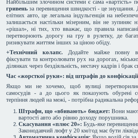
Найбільшим злочином системи є сама «вартість»
гривень
за перевищення швидкості - це знущання. Д
елітних авто, це легальна індульгенція на небезпе
залишається настільки мізерним, він не зупиняє ні
«рішал», ні тих, хто вважає, що правила написан
перетворюють дорогу на гру в рулетку, де багат
ризикувати життям інших за ціною обіду.
+Технічний колапс.
Додайте майже повну від
фіксувати та контролювати рух на дорогах, міськи
ділянках через бездіяльність, нестачу кадрів і брак с
Час «жорсткої руки»: від штрафів до конфіскації
Якщо ми не хочемо, щоб вулиці перетворилис
самосудів - а до цього як показують обурені с
терпіння людей на межі, - потрібна радикальна рефо
Штрафи, що «вбивають» бюджет:
Вони мают
вартості авто або рівню доходу порушника.
Скасування «плюс 20»:
Будь-яке перевищення
Законодавчий люфт у 20 км/год має бути ліквід
Автоматична конфіскація:
Якщо водій сів за 