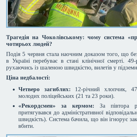
Трагедія на Чоколівському: чому система «п
чотирьох людей?
Подія 5 червня стала наочним доказом того, що б
в Україні перебуває в стані клінічної смерті. 49-
рухаючись із шаленою швидкістю, вилетів у підземн
Ціна недбалості:
Четверо загиблих:
12-річний хлопчик, 47
молодих поліцейських (21 та 23 роки).
«Рекордсмен» за кермом:
За півтора 
притягувався до адміністративної відповідально
швидкість). Система бачила, що він ігнорує за
вбити.