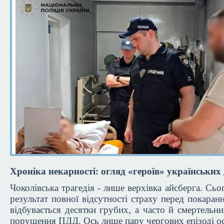
Хроніка некарності: огляд «героїв» українських 
Чоколівська трагедія - лише верхівка айсберга. Сьо
результат повної відсутності страху перед покаран
відбувається десятки грубих, а часто й смертельни
порушення ПДД. Ось лише пару чергових епізоді ос