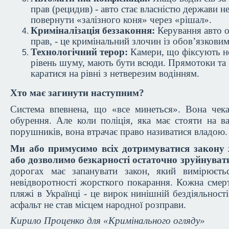
прав (рецидив) - авто стає власністю держави н
повернути «залізного коня» через «рішал».
Криміналізація беззаконня:
Керування авто 
прав, - це кримінальний злочин із обов’язков
Технологічний терор:
Камери, що фіксують не
рівень шуму, мають бути всюди. Прямотоки та
каратися на рівні з нетверезим водінням.
Хто має загинути наступним?
Система впевнена, що «все минеться». Вона чек
обурення. Але коли поліція, яка має стояти на в
порушників, вона втрачає право називатися владою.
Ми або примусимо всіх дотримуватися закону
або дозволимо безкарності остаточно зруйнувати
дорогах має запанувати закон, який вимірюєть
невідворотності жорсткого покарання. Кожна смер
пляжі в Українці - це вирок нинішній бездіяльності
асфальт не став місцем народної розправи.
Кирило Проценко для «Кримінального огляду»