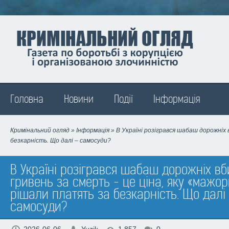
Madison
Головна
Новини
Події
Інформація
Кримінальний огляд
»
Інформація
» В Україні розігрався шабаш дорожніх 
безкарність. Що далі – самосуди?
В Україні розігрався шабаш дорожніх вб
гривень за смерть - це ціна, яку «мажор
рішали платять за безкарність. Що далі
самосуди?