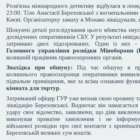
Розв'язка міжнародного детективу відбулася в поне
23:00. Тіло Анастасії Березовської з вогнепальним
Києві. Організаторку замаху в Монако ліквідували, 
Шокуючі деталі розслідування цього вбивства змус
досвідчених оперативників СБУ. У результаті невідк
затримано двох підозрюваних. Один із них 
Головного управління розвідки Міноборони
колишній працівник правоохоронних органів.
Знахідка при обшуку:
Під час обшуку в при
колишнього правоохоронця оперативники виявили
підвальне приміщення, яке за всіма ознаками фун
кімната для тортур
.
Затриманий офіцер ГУР уже визнав свою провину та
ліквідацію Березовської. Водночас він намагається
удару своє відомство, заявляючи, що діяв виключн
виконував приватне замовлення і не інформу
військової розвідки про свої контакти з криміналі
Березовській великих сум коштів.