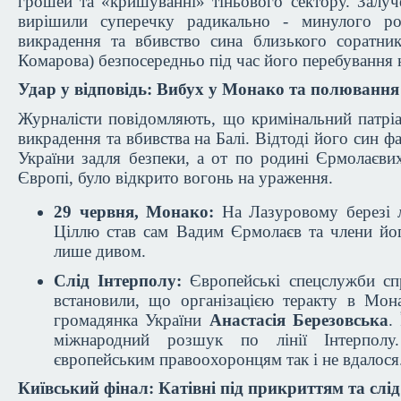
грошей та «кришуванні» тіньового сектору. Залуч
вирішили суперечку радикально - минулого ро
викрадення та вбивство сина близького соратник
Комарова) безпосередньо під час його перебування н
Удар у відповідь: Вибух у Монако та полювання 
Журналісти повідомляють, що кримінальний патрі
викрадення та вбивства на Балі. Відтоді його син 
України задля безпеки, а от по родині Єрмолаєвих
Європі, було відкрито вогонь на ураження.
29 червня, Монако:
На Лазуровому березі 
Ціллю став сам Вадим Єрмолаєв та члени йог
лише дивом.
Слід Інтерполу:
Європейські спецслужби сп
встановили, що організацією теракту в Мона
громадянка України
Анастасія Березовська
.
міжнародний розшук по лінії Інтерполу
європейським правоохоронцям так і не вдалося
Київський фінал: Катівні під прикриттям та слі