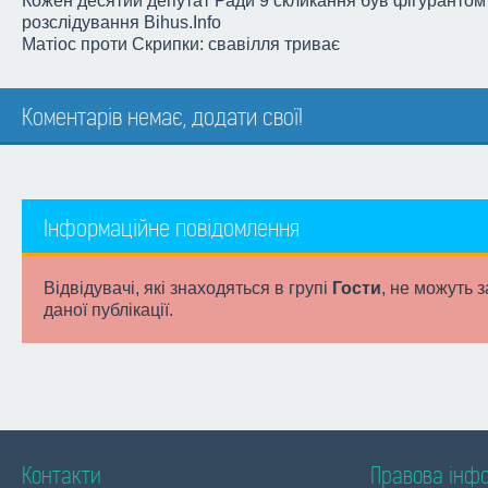
Кожен десятий депутат Ради 9 скликання був фігурантом
розслідування Bihus.Info
Матіос проти Скрипки: свавілля триває
Коментарів немає, додати свої!
Інформаційне повідомлення
Відвідувачі, які знаходяться в групі
Гости
, не можуть 
даної публікації.
Контакти
Правова інф