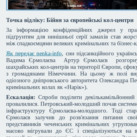
Точка відліку: Бійня за європейські кол-центри
За інформацією конфіденційних джерел у пра
підґрунтям для нинішньої серії замахів став жорст
між спадкоємцями великих кримінальних та бізнес-к
Як передає nenka-info
, син підсанкційного українс
Вадима Єрмолаєва Артур Єрмолаєв розгорну
шахрайських кол-центрів на території Європи, сфок
з громадянами Німеччини. На цьому ж полі вир
одіозного дніпровського авторитета Олександра Пе
кримінальних колах як «Нарік»).
Ескалація:
Спроби поділити декількамільйонний
провалилися. Петровський-молодший почав систем
інфраструктуру Єрмолаєва-молодшого. Тоді ста
Єрмолаєв залучив до розв'язання питання свої
представників чеченських кримінальних угрупова
масово мігрували до ЄС і спеціалізуються на в