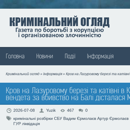
Madison
Головна
Новини
Події
Інформація
Кримінальний огляд
»
Інформація
» Кров на Лазуровому березі та катівні
Кров на Лазуровому березі та катівні в К
вендета за вбивство на Балі дісталася 
2026-07-08
Yuzik
467
0
кримінальні розбірки
СБУ
Вадим Єрмолаєв
Артур Єрмолаєв
ГУР
ліквідація