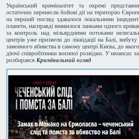
Український криміналітет та окремі представн
остаточно перенесли бойові дії на територію Європ
на перший погляд здавалося локальними інцидент
планети, насправді виявилося ланками одного крива
за контроль над мільярдними потоками нелегаль
центрів уже призвели до ліквідації на Балі, вибух
замовного вбивства в самому центрі Києва, до яког
діючі співробітники воєнної розвідки. У нюансах за
розбирався
Кримінальний огляд