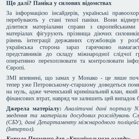
Що далі? Паніка у силових відомствах
За інформацією інсайдерів, українські правоохо
перебувають у стані тихої паніки. Вони відвер
ділитися матеріалами справи з європейськими 
матеріалах фігурують прізвища діючих силовикі
рівень інтеграції державних службовців у роз
українська сторона зараз гарячково намагає
представників до складу міжнародної слідчої
оперативно перехоплювати та контролювати інфо
Європі.
ЗМІ впевнені, що замах у Монако - це лише поча
тепер уже Петровському-старшому доведеться пом
на нуль, адже чеченський кримінальний клан, який 
фінансових втрат, навряд чи залишить цей випадок б
Джерела матеріалу:
Аналітичні дані порталу N
зведення та матеріали досудових розслідувань С
(СБУ), дані Департаменту міжнародного поліцейс
(Інтерпол).
Кирило Проценко для «Кримінального огляду»