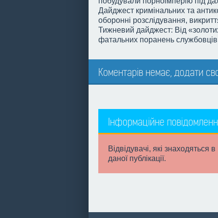
побудували порноімперію під дах
Дайджест кримінальних та антико
оборонні розслідування, викрит
Тижневий дайджест: Від «золотих
фатальних поранень службовці
Коментарів немає, додати сво
Інформаційне повідомленн
Відвідувачі, які знаходяться в
даної публікації.