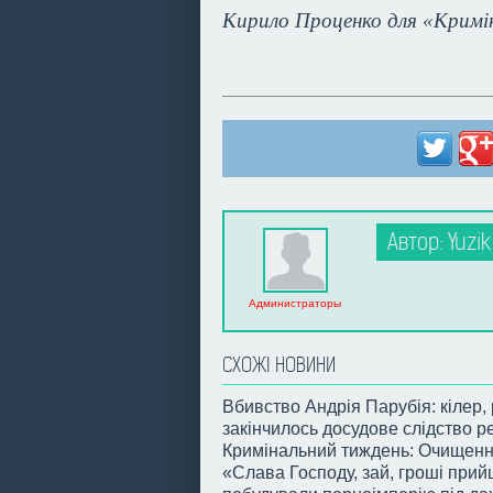
Кирило Проценко для «Кримі
Автор: Yuzik
Администраторы
СХОЖІ НОВИНИ
Вбивство Андрія Парубія: кілер, 
закінчилось досудове слідство р
Кримінальний тиждень: Очищення
«Слава Господу, зай, гроші прий