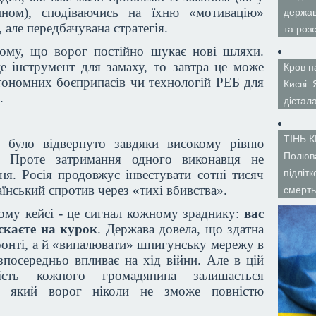
ином), сподіваючись на їхню «мотивацію»
держав
 але передбачувана стратегія.
та роз
тому, що ворог постійно шукає нові шляхи.
е інструмент для замаху, то завтра це може
Кров н
тономних боєприпасів чи технологій РЕБ для
Києві.
.
дістал
ТІНЬ 
 було відвернуто завдяки високому рівню
Полюва
и. Проте затримання одного виконавця не
я. Росія продовжує інвестувати сотні тисяч
підліт
їнський спротив через «тихі вбивства».
смерть
ьому кейсі - це сигнал кожному зраднику:
вас
скаєте на курок
. Держава довела, що здатна
ронті, а й «випалювати» шпигунську мережу в
зпосередньо впливає на хід війни. Але в цій
ість кожного громадянина залишається
у, який ворог ніколи не зможе повністю