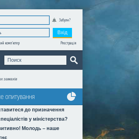
Забули?
Вхід
Реєстрація
ий комп'ютер
х замахів
е опитування
Усі
ставитеся до призначення
опитування
пеціалістів у міністерства?
итивно! Молодь – наше
тнє