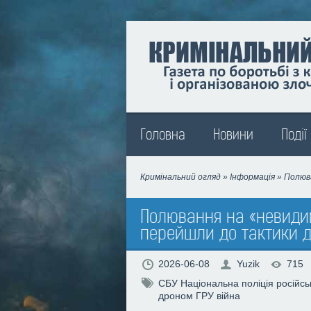
Madison
Головна
Новини
Події
Кримінальний огляд
»
Інформація
» Полюва
Полювання на «невидим
перейшли до тактики д
2026-06-08
Yuzik
715
СБУ
Національна поліція
російсь
дроном
ГРУ
війна