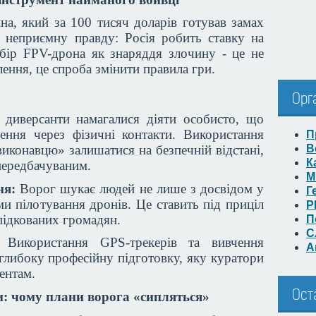
на, який за 100 тисяч доларів готував замах
є неприємну правду: Росія робить ставку на
бір FPV-дрона як знаряддя злочину - це не
ення, це спроба змінити правила гри.
Орг
диверсанти намагалися діяти особисто, що
ення через фізичні контакти. Використання
П
виконавцю» залишатися на безпечній відстані,
В
К
передбачуваним.
М
ня:
Ворог шукає людей не лише з досвідом у
Г
ми пілотування дронів. Це ставить під приціл
Р
підкованих громадян.
П
С
Використання GPS-трекерів та вивчення
А
глибоку професійну підготовку, яку куратори
ентам.
Ост
и: чому плани ворога «сипляться»