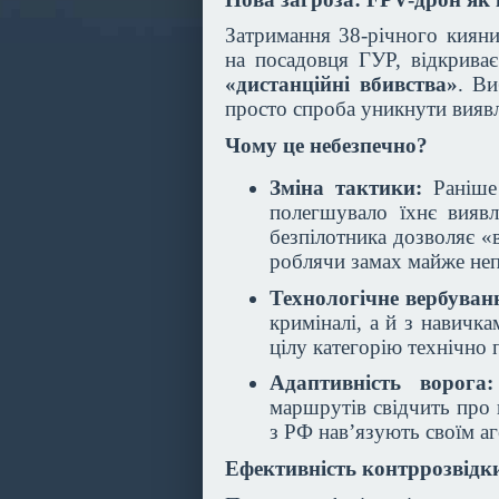
Затримання 38-річного кияни
на посадовця ГУР, відкрива
«дистанційні вбивства»
. Ви
просто спроба уникнути виявл
Чому це небезпечно?
Зміна тактики:
Раніше 
полегшувало їхнє виявл
безпілотника дозволяє «
роблячи замах майже не
Технологічне вербуван
криміналі, а й з навичка
цілу категорію технічно 
Адаптивність ворога:
маршрутів свідчить про 
з РФ нав’язують своїм аг
Ефективність контррозвідк