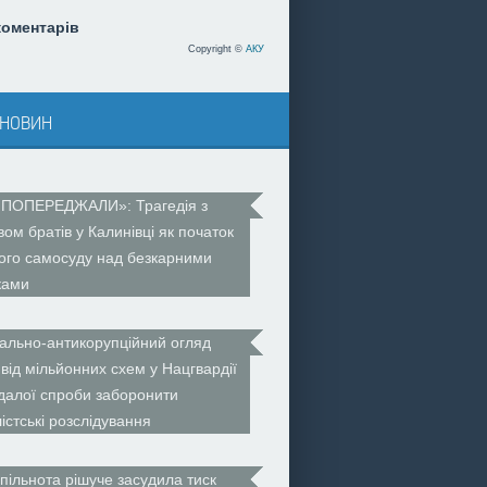
коментарів
Copyright ©
АКУ
 новин
 ПОПЕРЕДЖАЛИ»: Трагедія з
вом братів у Калинівці як початок
ого самосуду над безкарними
ками
ально-антикорупційний огляд
 від мільйонних схем у Нацгвардії
далої спроби заборонити
істські розслідування
пільнота рішуче засудила тиск