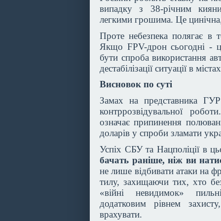
випадку з 38-річним киян
легкими грошима. Це цинічна,
Проте небезпека полягає в 
Якщо FPV-дрон сьогодні - ц
бути спроба використання ав
дестабілізації ситуації в містах
Висновок по суті
Замах на представника ГУР
контррозвідувальної робот
означає припинення полюванн
доларів у спроби зламати укра
Успіх СБУ та Нацполіції в ц
бачать раніше, ніж ви нати
не лише відбивати атаки на ф
тилу, захищаючи тих, хто бе
«війні невидимок» пильн
додатковим рівнем захист
врахувати.