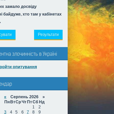
их замало досвіду
і байдуже, хто там у кабінетах
ь
сувати
Результати
ентна злочинність в Україні
ройти опитування
ендар
«
Серпень 2026 »
Пн
Вт
Ср
Чт
Пт
Сб
Нд
1
2
3
4
5
6
7
8
9