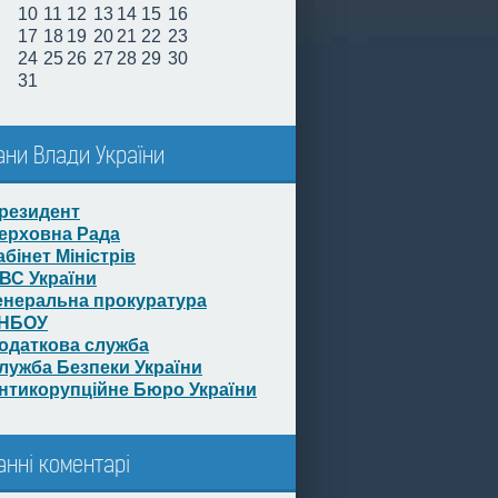
10
11
12
13
14
15
16
17
18
19
20
21
22
23
24
25
26
27
28
29
30
31
ани Влади України
резидент
ерховна Рада
абінет Міністрів
ВС України
енеральна прокуратура
НБОУ
одаткова служба
лужба Безпеки України
нтикорупційне Бюро України
анні коментарі