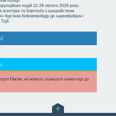
ом поліції
рупційних подій 22-28 лютого 2026 року:
тя агентури та боротьба з шахрайством
» бур’янів Київзеленбуду до наркофабрик і
в ТЦК
ї!
я
 групі
Гости
, не можуть залишати коментарі до