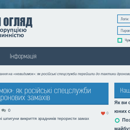
Чуж
Інформація
ння на «невидимок»: як російські спецслужби перейшли до тактики дронови
ок»: як російські спецслужби
Наш
ронових замахів
Як ви 
0
юних с
0
кі шпигуни
викриття зрадників
терористи
замах
Поз
майбу