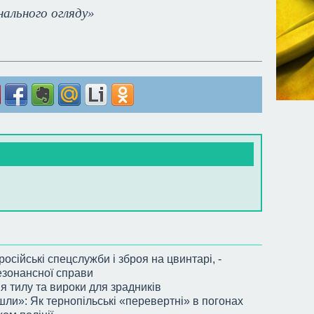
нального огляду»
російські спецслужби і зброя на цвинтарі, -
езонансної справи
 тилу та вироки для зрадників
шли»: Як тернопільські «перевертні» в погонах