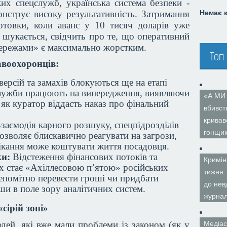
их спецслужб, українська система безпеки -
нструє високу результативність. Затримання
Немає 
готовки, коли аванс у 10 тисяч доларів уже
 шукається, свідчить про те, що оперативний
ережами» є максимально жорстким.
Топ
авоохоронців:
ерсій та замахів блокуються ще на етапі
служби працюють на випередження, виявляючи
«А МИ
 як куратор віддасть наказ про фінальний
вбивст
кривав
заємодія карного розшуку, спецпідрозділів
гонщи
озволяє блискавично реагувати на загрози,
ікання може коштувати життя посадовця.
ки:
Відстеження фінансових потоків та
Кримін
х стає «Ахіллесовою п’ятою» російських
тижня:
непомітно перевести гроші чи придбати
до нев
ши в поле зору аналітичних систем.
журнал
сірій зоні»
дей, які вже мали проблеми із законом (як у
Медіас