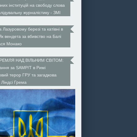
них інституцій на свободу слова
слідувальну журналістику - ЗМІ
а Лазуровому березі та катівні в
 Як вендета за вбивство на Балі
ася Монако
КРЕМЛЯ НАД ВІЛЬНИМ СВІТОМ:
ння за SAMP/T в Римі
ковий терор ГРУ та загадкова
 Ліндсі Грема