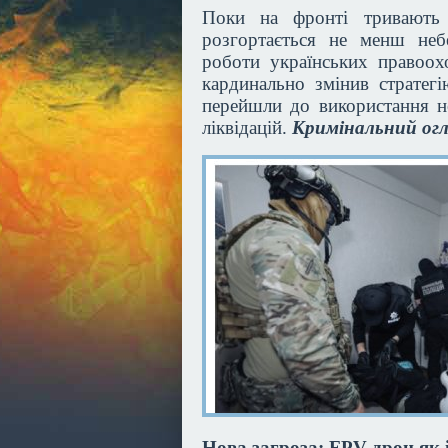
Поки на фронті тривають 
розгортається не менш неб
роботи українських правоох
кардинально змінив стратег
перейшли до використання н
ліквідацій.
Кримінальний ог
Нова загроза: FPV-дрон як 