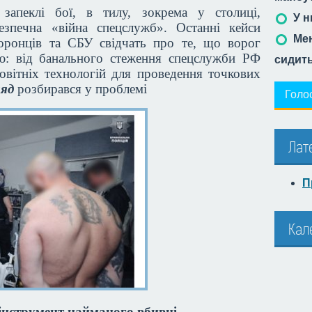
запеклі бої, в тилу, зокрема у столиці,
У н
езпечна «війна спецслужб». Останні кейси
Мен
оронців та СБУ свідчать про те, що ворог
ію: від банального стеження спецслужби РФ
сидит
овітніх технологій для проведення точкових
ляд
розбирався у проблемі
Голо
Лат
П
Кал
інструмент найманого вбивці