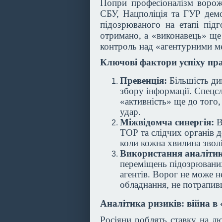
Попри професіоналізм ворож
СБУ, Нацполіція та ГУР демо
підозрюваного на етапі під
отримано, а «виконавець» ще
контроль над «агентурними м
Ключові фактори успіху пр
Превенція:
Більшість див
збору інформації. Спец
«активність» ще до того,
удар.
Міжвідомча синергія:
В
ТОР та слідчих органів д
коли кожна хвилина звол
Використання аналіти
переміщень підозрювани
агентів. Ворог не може 
обладнання, не потрапив
Аналітика ризиків: війна в «
Росіяни роблять ставку на лю