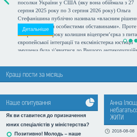
Кращі пости за місяць
Наше опитування
Анна Ілюще
небагатьох
Усі
Як ви ставитеся до призначення
ЖИТИ
опитування
юних спеціалістів у міністерства?
2018-08-08
Позитивно! Молодь – наше