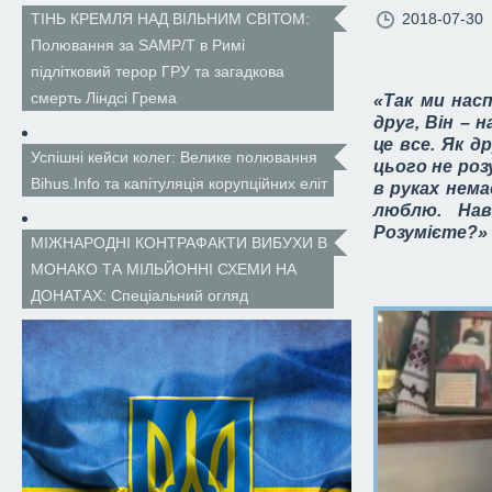
2018-07-30
ТІНЬ КРЕМЛЯ НАД ВІЛЬНИМ СВІТОМ:
Полювання за SAMP/T в Римі
підлітковий терор ГРУ та загадкова
смерть Ліндсі Грема
«Так ми насп
друг, Він – 
це все. Як д
Успішні кейси колег: Велике полювання
цього не розу
Bihus.Info та капітуляція корупційних еліт
в руках нема
люблю. Нав
Розумієте?»
МІЖНАРОДНІ КОНТРАФАКТИ ВИБУХИ В
МОНАКО ТА МІЛЬЙОННІ СХЕМИ НА
ДОНАТАХ: Спеціальний огляд