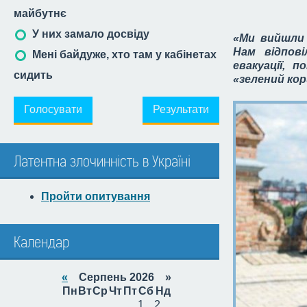
майбутнє
У них замало досвіду
«Ми вийшли 
Нам відпов
Мені байдуже, хто там у кабінетах
евакуації, 
сидить
«зелений ко
Голосувати
Результати
Латентна злочинність в Україні
Пройти опитування
Календар
«
Серпень 2026 »
Пн
Вт
Ср
Чт
Пт
Сб
Нд
1
2