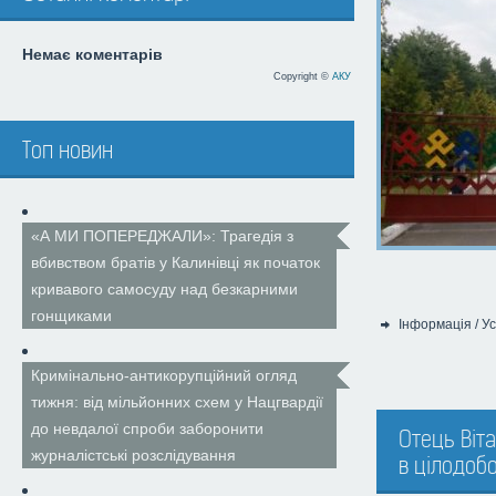
Немає коментарів
Copyright ©
АКУ
Топ новин
«А МИ ПОПЕРЕДЖАЛИ»: Трагедія з
вбивством братів у Калинівці як початок
кривавого самосуду над безкарними
гонщиками
Інформація
/
Ус
Категорія:
Кримінально-антикорупційний огляд
тижня: від мільйонних схем у Нацгвардії
до невдалої спроби заборонити
Отець Віта
журналістські розслідування
в цілодобо