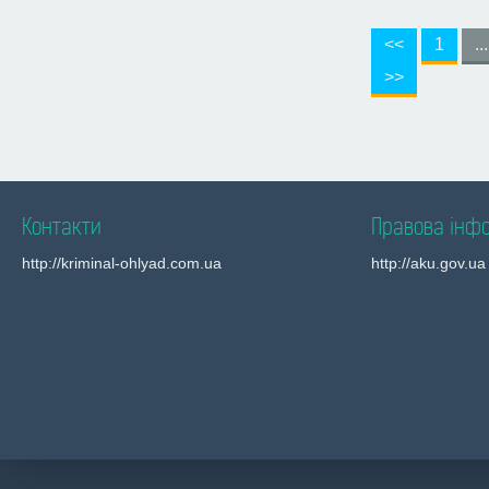
<<
1
...
>>
Контакти
Правова інф
http://kriminal-ohlyad.com.ua
http://aku.gov.ua