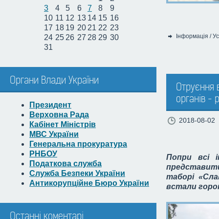
3
4
5
6
7
8
9
10
11
12
13
14
15
16
17
18
19
20
21
22
23
Інформація
/
Ус
24
25
26
27
28
29
30
Категорія:
31
Органи Влади України
Отруєння в
органів - 
Президент
Верховна Рада
2018-08-02
Кабінет Міністрів
МВС України
Генеральна прокуратура
РНБОУ
Попри всі 
Податкова служба
представит
Служба Безпеки України
таборі «Слав
Антикорупційне Бюро України
встали горою
Останні коментарі