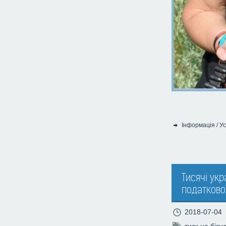
Інформація
/
Ус
Категорія:
Тисячі укр
податкової 
2018-07-04
тиск на бізн