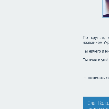
По крутым, 
названием Ук
Ты ничего и н
Ты взял и ушё
Інформація
/
Ус
Категорія:
Олег Волод
сильних ж