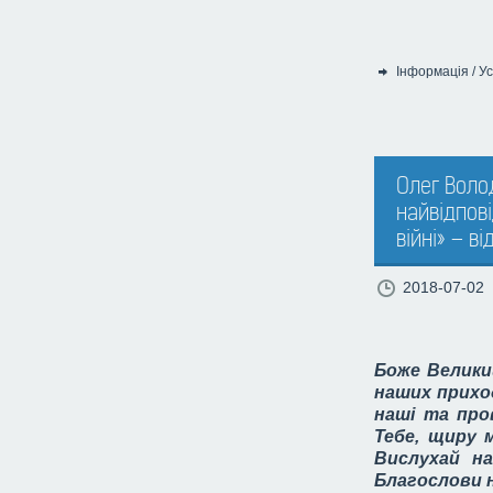
Інформація
/
Ус
Категорія:
Олег Воло
найвідпов
війні» – ві
2018-07-02
Боже Великий
наших прихо
наші та пров
Тебе, щиру 
Вислухай н
Благослови н