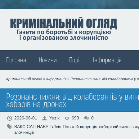
Madison
Головна
Новини
Події
Інформація
Кримінальний огляд
»
Інформація
» Резонанс тижня: від колаборантів у в
Резонанс тижня: від колаборантів у виг
хабарів на дронах
2026-06-01
Yuzik
699
0
ВАКС
САП
НАБУ
Таїсія Повалій
корупція
хабарі
військові зак
злочинців