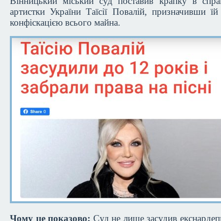
Вінницький міський суд поставив крапку в спра
артистки України Таїсії Повалій, призначивши їй
конфіскацією всього майна.
Чому це показово:
Суд не лише засудив екснардепк