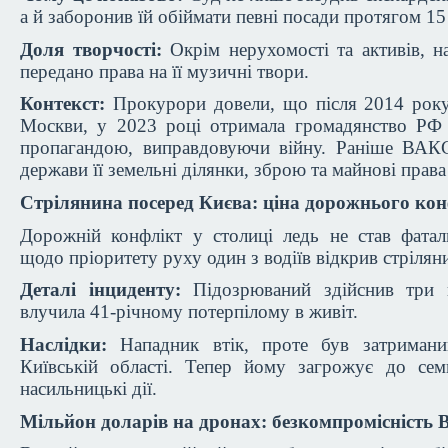
а й заборонив їй обіймати певні посади протягом 15
Доля творчості:
Окрім нерухомості та активів, н
передано права на її музичні твори.
Контекст:
Прокурори довели, що після 2014 року 
Москви, у 2023 році отримала громадянство РФ 
пропагандою, виправдовуючи війну. Раніше ВАК
держави її земельні ділянки, зброю та майнові права
Стрілянина посеред Києва: ціна дорожнього ко
Дорожній конфлікт у столиці ледь не став фатал
щодо пріоритету руху один з водіїв відкрив стрілян
Деталі інциденту:
Підозрюваний здійснив три п
влучила 41-річному потерпілому в живіт.
Наслідки:
Нападник втік, проте був затримани
Київській області. Тепер йому загрожує до сем
насильницькі дії.
Мільйон доларів на дронах: безкомпромісність