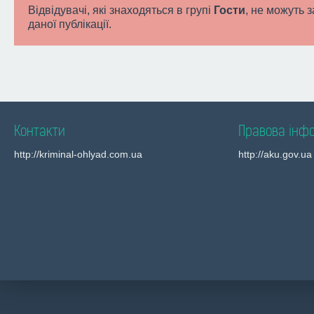
Відвідувачі, які знаходяться в групі
Гости
, не можуть 
даної публікації.
Контакти
Правова інф
http://kriminal-ohlyad.com.ua
http://aku.gov.ua