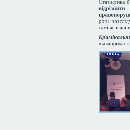
Статистика б
відрізни
правопоруш
році розслід
самі ж заявн
Кримінальн
«компромат» 