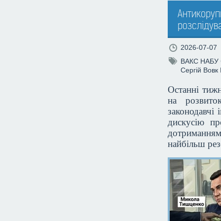
Антикоруп
розслідува
2026-07-07
ВАКС
НАБУ
Сергій Вовк
Останні тижн
на розвито
законодавчі 
дискусію пр
дотриманням
найбільш рез