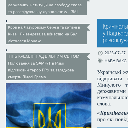
державних інституцій на свободу слова
та розслідувальну журналістику - ЗМІ
Криміналь
Кров на Лазуровому березі та катівні в
у Нацгвар
Києві. Як вендета за вбивство на Балі
розслідув
дісталася Монако
2026-07-27
ТІНЬ КРЕМЛЯ НАД ВІЛЬНИМ СВІТОМ:
НАБУ
ВАКС
Полювання за SAMP/T в Римі
підлітковий терор ГРУ та загадкова
Українські ж
смерть Ліндсі Грема
відкривати
Минулого т
державними
комунально
слова.
«Криміналь
про які повід