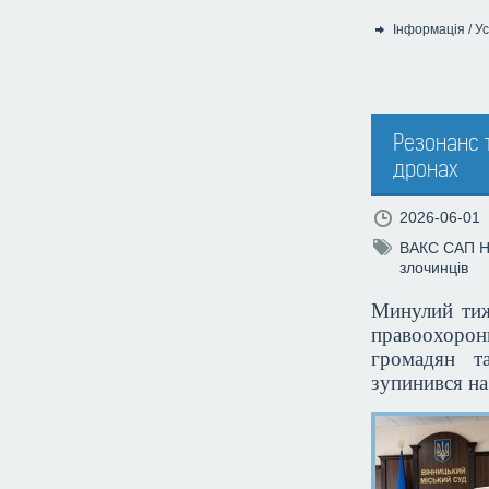
Інформація
/
Ус
Категорія:
Резонанс т
дронах
2026-06-01
ВАКС
САП
злочинців
Минулий тиж
правоохорон
громадян т
зупинився на