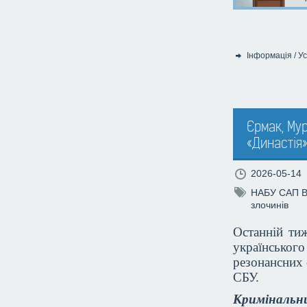
Інформація
/
Ус
Категорія:
Єрмак, Мур
«Династія
2026-05-14
НАБУ
САП
злочинів
Останній ти
українсько
резонансних 
СБУ.
Кримінальн