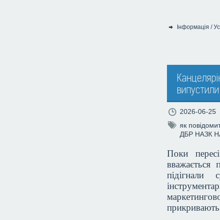
Інформація
/
Ус
Категорія:
Канцелярію
випустили
2026-06-25
як повідоми
ДБР
НАЗК
Н
Поки перес
вважається
підігнали 
інструмент
маркетингов
прикривають 