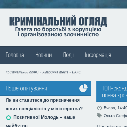
Madison
Головна
Новини
Події
Інформація
Кримінальний огляд
»
Хмаринка тегів
» ВАКС
Наше опитування
ТОП-сканд
повна хро
Усі
Як ви ставитеся до призначення
опитування
Вчора, 14:4
юних спеціалістів у міністерства?
Ольга Стеф
Позитивно! Молодь – наше
майбутнє
Ще кілька д