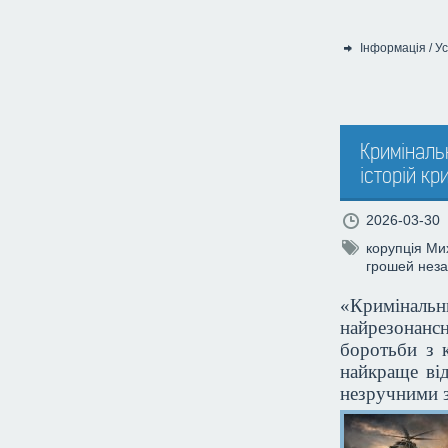
Інформація
/
Ус
Категорія:
Криміналь
історій кр
2026-03-30
корупція
Ми
грошей
неза
«Кримінальн
найрезонанс
боротьби з к
найкраще від
незручними 