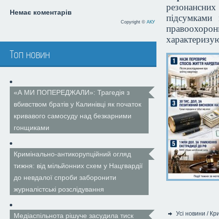
резонансних 
Немає коментарів
підсумками 
Copyright ©
АКУ
правоохорон
характеризую
Топ новин
«А МИ ПОПЕРЕДЖАЛИ»: Трагедія з
вбивством братів у Калинівці як початок
кривавого самосуду над безкарними
гонщиками
Кримінально-антикорупційний огляд
тижня: від мільйонних схем у Нацгвардії
до невдалої спроби заборонити
журналістські розслідування
Усі новини
/
Кр
Медіаспільнота рішуче засудила тиск
Категорія: