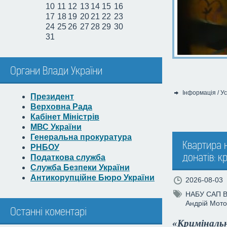
10
11
12
13
14
15
16
17
18
19
20
21
22
23
24
25
26
27
28
29
30
31
Органи Влади України
Інформація
/
Ус
Президент
Категорія:
Верховна Рада
Кабінет Міністрів
МВС України
Генеральна прокуратура
Квартира н
РНБОУ
донатів: 
Податкова служба
Служба Безпеки України
Антикорупційне Бюро України
2026-08-03
НАБУ
САП
Андрій Мот
Останні коментарі
«Криміналь