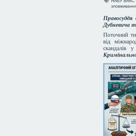
НАБУ
ВАКС
зловживанн
Правосуддя 
Дубневича т
Поточний ти
від міжнаро
скандалів 
Кримінально