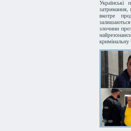
Українські 
затримання, 
вкотре про
залишаються
злочини прот
найрезонан
кримінальну 