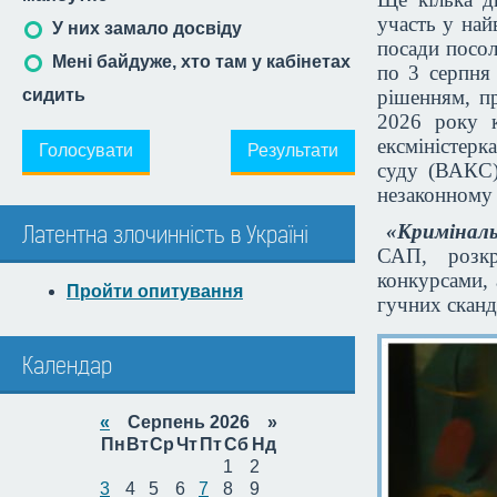
участь у най
У них замало досвіду
посади посол
Мені байдуже, хто там у кабінетах
по 3 серпня
сидить
рішенням, п
2026 року к
ексміністерк
Голосувати
Результати
суду (ВАКС)
незаконному 
«Криміналь
Латентна злочинність в Україні
САП, розкр
конкурсами,
Пройти опитування
гучних сканд
Календар
«
Серпень 2026 »
Пн
Вт
Ср
Чт
Пт
Сб
Нд
1
2
3
4
5
6
7
8
9