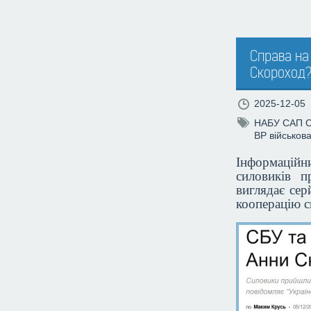
Справа на
Скороход
2025-12-05
НАБУ
САП
ВР
військов
Інформаційн
силовиків 
виглядає сер
кооперацію с