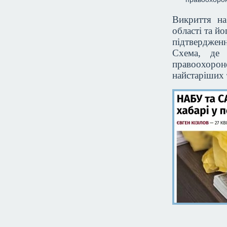
Викриття на
області та йо
підтвердженн
Схема, де 
правоохороне
найстаріших 