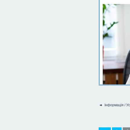
Інформація
/
Ус
Категорія: