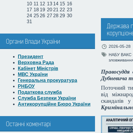
10
11
12
13
14
15
16
17
18
19
20
21
22
23
24
25
26
27
28
29
30
31
Держава п
корупціоне
Органи Влади України
2026-05-28
НАБУ
ВАКС
Президент
зловживанн
Верховна Рада
Кабінет Міністрів
Правосуддя 
МВС України
Дубневича т
Генеральна прокуратура
РНБОУ
Поточний ти
Податкова служба
від міжнаро
Служба Безпеки України
скандалів 
Антикорупційне Бюро України
Кримінально
Останні коментарі