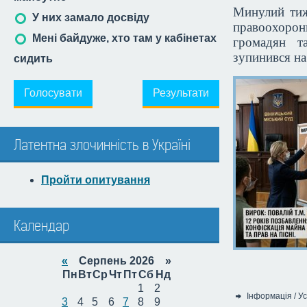
Минулий тиж
У них замало досвіду
правоохорон
Мені байдуже, хто там у кабінетах
громадян т
зупинився на
сидить
Голосувати
Результати
Латентна злочинність в Україні
Пройти опитування
Календар
«
Серпень 2026 »
Пн
Вт
Ср
Чт
Пт
Сб
Нд
1
2
Інформація
/
Ус
3
4
5
6
7
8
9
Категорія: