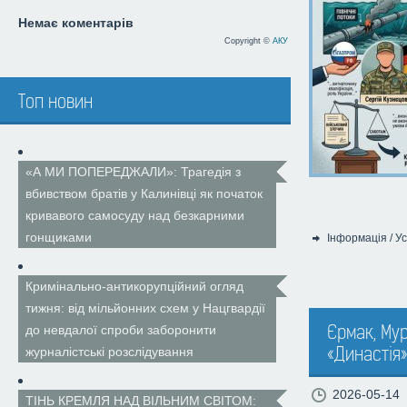
Немає коментарів
Copyright ©
АКУ
Топ новин
«А МИ ПОПЕРЕДЖАЛИ»: Трагедія з
вбивством братів у Калинівці як початок
кривавого самосуду над безкарними
гонщиками
Інформація
/
Ус
Категорія:
Кримінально-антикорупційний огляд
тижня: від мільйонних схем у Нацгвардії
Єрмак, Мур
до невдалої спроби заборонити
«Династія
журналістські розслідування
2026-05-14
ТІНЬ КРЕМЛЯ НАД ВІЛЬНИМ СВІТОМ: