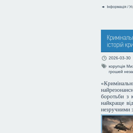
Інформація
/
Ус
Категорія:
Криміналь
історій кр
2026-03-30
корупція
Ми
грошей
неза
«Кримінальн
найрезонанс
боротьби з к
найкраще від
незручними 