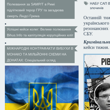
НАБУ
САП
Полювання за SAMP/T в Римі
злочинів
підлітковий терор ГРУ та загадкова
смерть Ліндсі Грема
Останній ти
українсько
резонансних 
Успішні кейси колег: Велике полювання
СБУ.
Bihus.Info та капітуляція корупційних еліт
Кримінальн
кейси тижня
МІЖНАРОДНІ КОНТРАФАКТИ ВИБУХИ В
МОНАКО ТА МІЛЬЙОННІ СХЕМИ НА
ДОНАТАХ: Спеціальний огляд