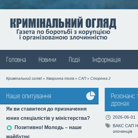
Madison
Головна
Новини
Події
Інформація
Кримінальний огляд
»
Хмаринка тегів
» САП » Сторінка 2
Наше опитування
Резонанс т
дронах
Усі
Як ви ставитеся до призначення
опитування
2026-06-01
юних спеціалістів у міністерства?
ВАКС
САП
Позитивно! Молодь – наше
злочинців
майбутнє