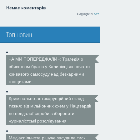
Немає коментарів
Copyright ©
АКУ
Топ новин
«А МИ ПОПЕРЕДЖАЛИ»: Трагедія з
вбивством братів у Калинівці як початок
кривавого самосуду над безкарними
гонщиками
Кримінально-антикорупційний огляд
тижня: від мільйонних схем у Нацгвардії
до невдалої спроби заборонити
журналістські розслідування
Медіаспільнота рішуче засудила тиск