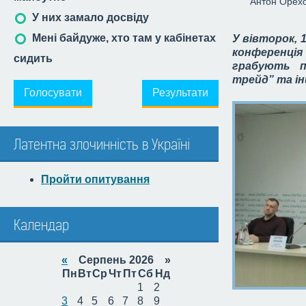
Антон Орех
У них замало досвіду
Мені байдуже, хто там у кабінетах
У вівторок, 
конференція
сидить
грабують п
трейд” та і
Голосувати
Результати
Латентна злочинність в Україні
Пройти опитування
Календар
«
Серпень 2026 »
Пн
Вт
Ср
Чт
Пт
Сб
Нд
1
2
3
4
5
6
7
8
9