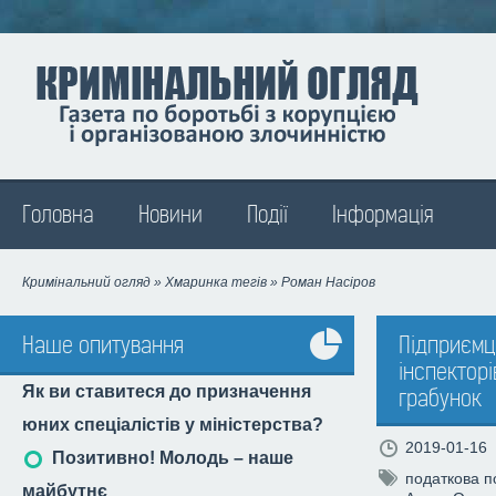
Madison
Головна
Новини
Події
Інформація
Кримінальний огляд
»
Хмаринка тегів
» Роман Насіров
Наше опитування
Підприємц
інспектор
Усі
Як ви ставитеся до призначення
грабунок
опитування
юних спеціалістів у міністерства?
2019-01-16
Позитивно! Молодь – наше
податкова п
майбутнє