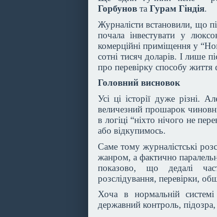
Горбунов
та
Гурам Гіндія
.
Журналісти встановили, що пі
почала інвестувати у люксо
комерційні приміщення у “Но
сотні тисяч доларів. І лише 
про перевірку способу життя 
Головний висновок
Усі ці історії дуже різні. А
величезний прошарок чиновник
в логіці “ніхто нічого не пе
або відкупимось.
Саме тому журналістські розс
жанром, а фактично паралель
показово, що дедалі час
розслідування, перевірки, об
Хоча в нормальній системі
державний контроль, підозра, с