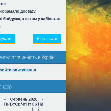
тнє
их замало досвіду
і байдуже, хто там у кабінетах
ь
сувати
Результати
ентна злочинність в Україні
ройти опитування
ендар
«
Серпень 2026 »
Пн
Вт
Ср
Чт
Пт
Сб
Нд
1
2