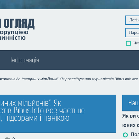
Чуж
Інформація
ркошопів до “тещиних мільйонів”. Як розслідування журналістів Bihus.Info в
иних мільйонів”. Як
Наш
тів Bihus.Info все частіше
, підозрами і панікою
Як ви 
юних с
Поз