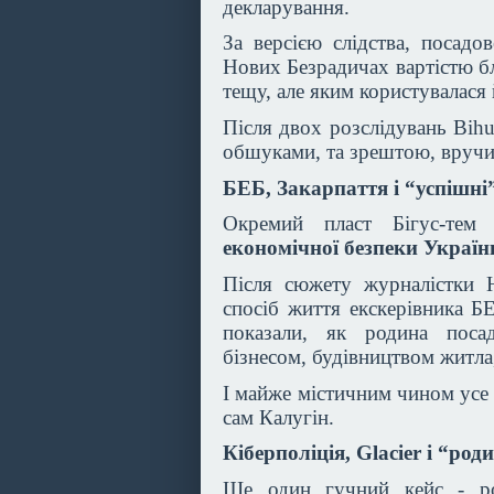
декларування.
За версією слідства, посадо
Нових Безрадичах вартістю бл
тещу, але яким користувалася
Після двох розслідувань Bihu
обшуками, та зрештою, вручи
БЕБ, Закарпаття і “успішні
Окремий пласт Бігус-тем 
економічної безпеки Україн
Після сюжету журналістки 
спосіб життя екскерівника Б
показали, як родина поса
бізнесом, будівництвом житл
І майже містичним чином усе 
сам Калугін.
Кіберполіція, Glacier і “ро
Ще один гучний кейс - ро