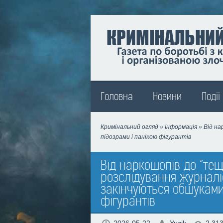
Madison
Головна
Новини
Події
Кримінальний огляд
»
Інформація
» Від на
підозрами і панікою фігурантів
Від наркошопів до “тещ
розслідування журналіс
закінчуються обшуками
фігурантів