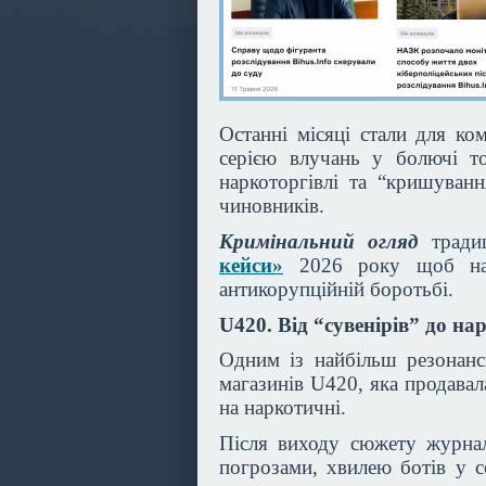
Останні місяці стали для к
серією влучань у болючі то
наркоторгівлі та “кришуван
чиновників.
Кримінальний огляд
тради
кейси»
2026 року щоб наші
антикорупційній боротьбі.
U420. Від “сувенірів” до н
Одним із найбільш резонанс
магазинів U420, яка продавал
на наркотичні.
Після виходу сюжету журнал
погрозами, хвилею ботів у с