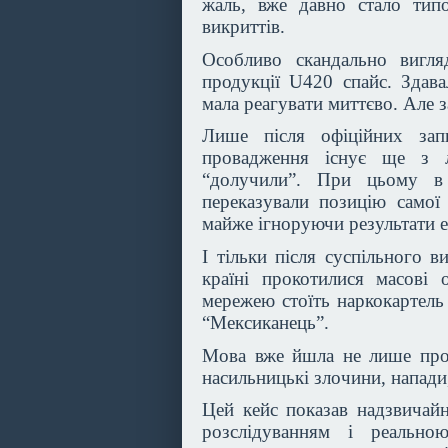
жаль, вже давно стало тип
викриттів.
Особливо скандально вигл
продукції U420 спайс. Здава
мала реагувати миттєво. Але з
Лише після офіційних зап
провадження існує ще з л
“долучили”. При цьому в 
переказували позицію самої
майже ігноруючи результати е
І тільки після суспільного в
країні прокотилися масові
мережею стоїть наркокартель
“Мексиканець”.
Мова вже йшла не лише про 
насильницькі злочини, напади
Цей кейс показав надзвичайн
розслідуванням і реально