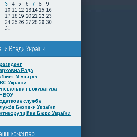
3
4
5
6
7
8
9
10
11
12
13
14
15
16
17
18
19
20
21
22
23
24
25
26
27
28
29
30
31
ани Влади України
резидент
ерховна Рада
абінет Міністрів
ВС України
енеральна прокуратура
НБОУ
одаткова служба
лужба Безпеки України
нтикорупційне Бюро України
анні коментарі