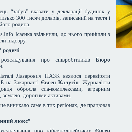
вець “забув” вказати у декларації будинок у
изько 300 тисяч доларів, записаний на тестя і
 його родина.
s.Info Ісаєнка звільнили, до нього прийшли з
ли підозру.
” родичі
розслідування про співробітників
Бюро
и
.
Наталі Лазарович НАЗК взялося перевіряти
ЕБ на Закарпатті
Євген Калугін
. Журналісти
довця обросла спа-комплексами, аграрним
а, землею, дорогими активами.
це виникало саме в тих регіонах, де працював
динний люкс”
зслідування про кіберполіцейських
Євген