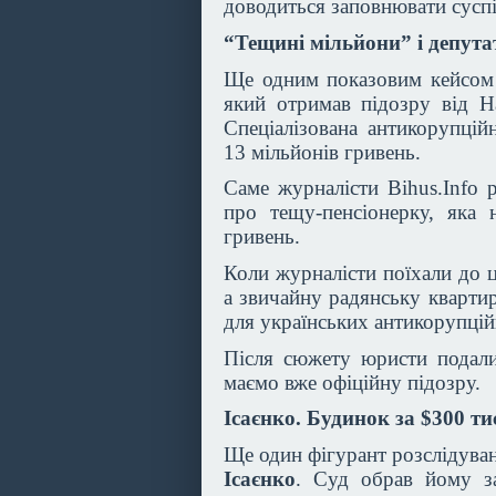
доводиться заповнювати сусп
“Тещині мільйони” і депут
Ще одним показовим кейсом
який отримав підозру від Н
Спеціалізована антикорупцій
13 мільйонів гривень.
Саме журналісти Bihus.Info 
про тещу-пенсіонерку, яка 
гривень.
Коли журналісти поїхали до ц
а звичайну радянську кварти
для українських антикорупцій
Після сюжету юристи подали
маємо вже офіційну підозру.
Ісаєнко. Будинок за $300 ти
Ще один фігурант розслідува
Ісаєнко
. Суд обрав йому за