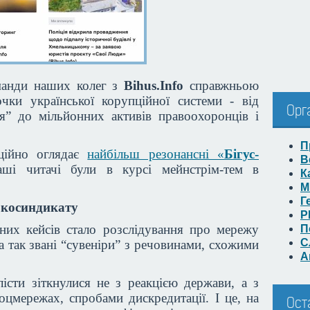
оманди наших колег з
Bihus.Info
справжньою
чки української корупційної системи - від
Орг
ня” до мільйонних активів правоохоронців і
П
ційно оглядає
найбільш резонансні «
Бігус-
В
 читачі були в курсі мейнстрім-тем в
К
М
Г
аркосиндикату
Р
них кейсів стало розслідування про мережу
П
С
а так звані “сувеніри” з речовинами, схожими
А
істи зіткнулися не з реакцією держави, а з
оцмережах, спробами дискредитації. І це, на
Ост