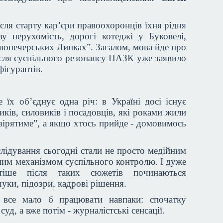
сля старту кар’єри правоохоронців їхня рідня
ву нерухомість, дорогі котеджі у Буковелі,
вопечерських Липках”. Загалом, мова йде про
після суспільного резонансу НАЗК уже заявило
фігурантів.
ле їх об’єднує одна річ: в Україні досі існує
ів, силовиків і посадовців, які роками жили
ревірятиме”, а якщо хтось прийде - домовимось
лідування сьогодні стали не просто медійним
ним механізмом суспільного контролю. І дуже
тіше після таких сюжетів починаються
шуки, підозри, кадрові рішення.
 все мало б працювати навпаки: спочатку
уд, а вже потім - журналістські сенсації.