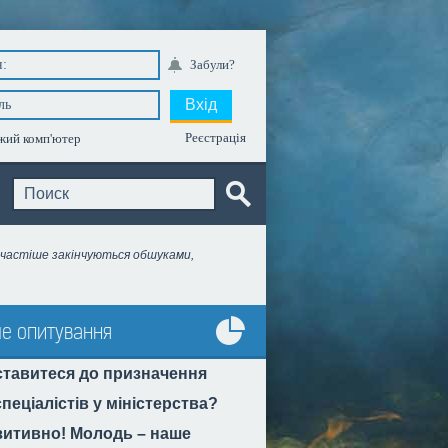
Забули?
Вхід
Реєстрація
ий комп'ютер
се частіше закінчуються обшуками,
е опитування
Усі
ставитеся до призначення
опитування
пеціалістів у міністерства?
итивно! Молодь – наше