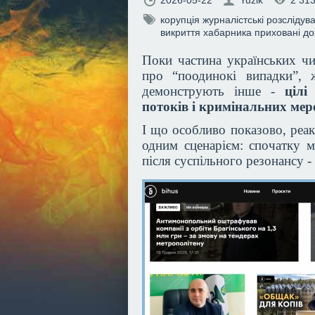
2026-05-22
Yuzik
2 31
корупція
журналістські розслідув
викриття хабарника
приховані д
Поки частина українських чи
про “поодинокі випадки”, ж
демонструють інше -
цілі
потоків і кримінальних ме
І що особливо показово, реак
одним сценарієм: спочатку м
після суспільного резонансу -