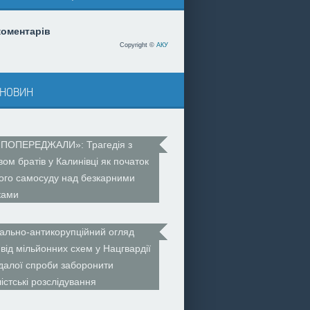
коментарів
Copyright ©
АКУ
 новин
 ПОПЕРЕДЖАЛИ»: Трагедія з
вом братів у Калинівці як початок
ого самосуду над безкарними
ками
ально-антикорупційний огляд
 від мільйонних схем у Нацгвардії
далої спроби заборонити
істські розслідування