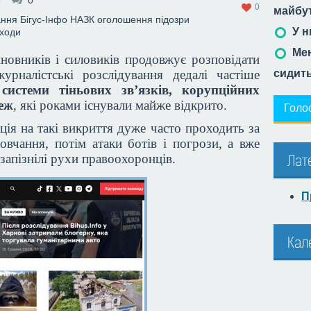
3
0
0
майбу
ання
Бігус-Інфо
НАЗК
оголошення підозри
У н
оходи
Мен
новників і силовиків продовжує розповідати
урналістські розслідування дедалі частіше
сидит
 системи тіньових зв’язків, корупційних
реж
, які роками існували майже відкрито.
Голо
ція на такі викриття дуже часто проходить за
овчання, потім атаки ботів і погрози, а вже
 запізнілі рухи правоохоронців.
Лат
П
Кал