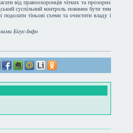
агати від правоохоронців чітких та прозорих
дський суспільний контроль повинен бути тим
 подолати тіньові схеми та очистити владу і
лами Бігус-Інфо