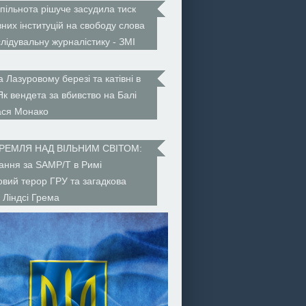
пільнота рішуче засудила тиск
них інституцій на свободу слова
слідувальну журналістику - ЗМІ
а Лазуровому березі та катівні в
 Як вендета за вбивство на Балі
ася Монако
КРЕМЛЯ НАД ВІЛЬНИМ СВІТОМ:
ння за SAMP/T в Римі
ковий терор ГРУ та загадкова
 Ліндсі Грема