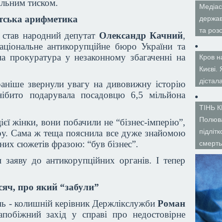
ільним тиском.
Медіас
атська арифметика
держав
та роз
 став народний депутат
Олександр Качний
,
аціональне антикорупційне бюро України та
на прокуратура у незаконному збагаченні на
Кров н
Києві.
дістал
раніше звернули увагу на дивовижну історію
нібито подарувала посадовцю 6,5 мільйона
ТІНЬ 
Полюва
ієї жінки, вони побачили не “бізнес-імперію”,
підліт
ру. Сама ж теща пояснила все дуже знайомою
них сюжетів фразою: “був бізнес”.
смерть
 заяву до антикорупційних органів. І тепер
сяч, про який “забули”
нь - колишній керівник Держлікслужби
Роман
побіжний захід у справі про недостовірне