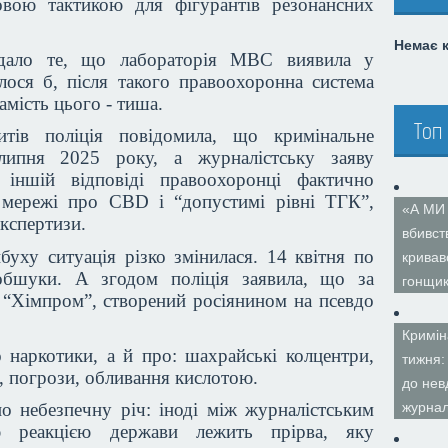
овою тактикою для фігурантів резонансних
Немає 
ядало те, що лабораторія МВС виявила у
лося б, після такого правоохоронна система
амість цього - тиша.
Топ
итів поліція повідомила, що кримінальне
ипня 2025 року, а журналістську заяву
іншій відповіді правоохоронці фактично
 мережі про CBD і “допустимі рівні ТГК”,
«А МИ
кспертизи.
вбивст
ибуху ситуація різко змінилася. 14 квітня по
кривав
 обшуки. А згодом поліція заявила, що за
гонщи
 “Хімпром”, створений росіянином на псевдо
Кримін
наркотики, а й про: шахрайські колцентри,
тижня:
, погрози, обливання кислотою.
до нев
журнал
о небезпечну річ: іноді між журналістським
ю реакцією держави лежить прірва, яку