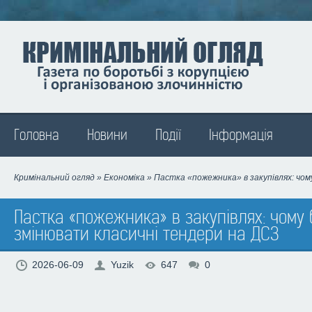
Madison
Головна
Новини
Події
Інформація
Кримінальний огляд
»
Економіка
» Пастка «пожежника» в закупівлях: чом
Пастка «пожежника» в закупівлях: чому 
змінювати класичні тендери на ДСЗ
2026-06-09
Yuzik
647
0