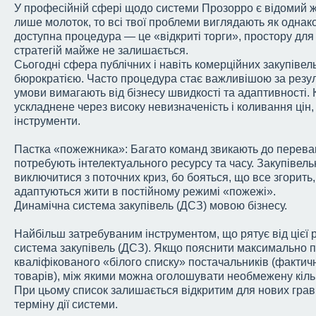
У професійній сфері щодо системи Прозорро є відомий жа
лише молоток, то всі твої проблеми виглядають як однак
доступна процедура — це «відкриті торги», простору для
стратегій майже не залишається.
Сьогодні сфера публічних і навіть комерційних закупіве
бюрократією. Часто процедура стає важливішою за резул
умови вимагають від бізнесу швидкості та адаптивності.
ускладнене через високу невизначеність і коливання цін,
інструменти.
Пастка «пожежника»: Багато команд звикають до перева
потребують інтелектуального ресурсу та часу. Закупівел
виключитися з поточних криз, бо бояться, що все згорить, 
адаптуються жити в постійному режимі «пожежі».
Динамічна система закупівель (ДСЗ) мовою бізнесу.
Найбільш затребуваним інструментом, що рятує від цієї 
система закупівель (ДСЗ). Якщо пояснити максимально п
кваліфікованого «білого списку» постачальників (фактич
товарів), між якими можна оголошувати необмежену кільк
При цьому список залишається відкритим для нових грав
терміну дії системи.