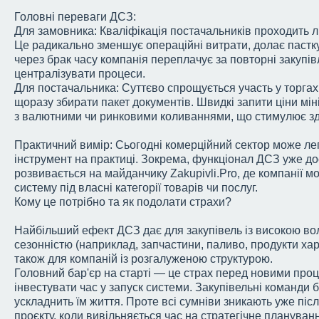
Головні переваги ДСЗ:
Для замовника: Кваліфікація постачальників проходить л
Це радикально зменшує операційні витрати, долає пастку
через брак часу компанія переплачує за повторні закупівл
централізувати процеси.
Для постачальника: Суттєво спрощується участь у торгах
щоразу збирати пакет документів. Швидкі запити ціни міні
з валютними чи ринковими коливаннями, що стимулює зд
Практичний вимір: Сьогодні комерційний сектор може ле
інструмент на практиці. Зокрема, функціонал ДСЗ уже до
розвивається на майданчику Zakupivli.Pro, де компанії 
систему під власні категорії товарів чи послуг.
Кому це потрібно та як подолати страхи?
Найбільший ефект ДСЗ дає для закупівель із високою во
сезонністю (наприклад, запчастини, паливо, продукти харч
також для компаній із розгалуженою структурою.
Головний бар'єр на старті — це страх перед новими про
інвестувати час у запуск системи. Закупівельні команди 
ускладнить їм життя. Проте всі сумніви зникають уже піс
проєкту, коли вивільняється час на стратегічне плануван