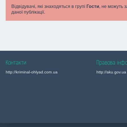
Відвідувачі, які знаходяться в групі
Гости
, не можуть 
даної публікації.
Контакти
Правова інф
http://kriminal-ohlyad.com.ua
http://aku.gov.ua