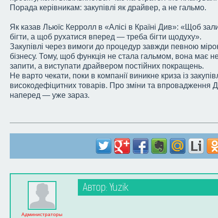
Порада керівникам: закупівлі як драйвер, а не гальмо.
Як казав Льюїс Керролл в «Алісі в Країні Див»: «Щоб зал
бігти, а щоб рухатися вперед — треба бігти щодуху».
Закупівлі через вимоги до процедур завжди певною мір
бізнесу. Тому, щоб функція не стала гальмом, вона має н
запити, а виступати драйвером постійних покращень.
Не варто чекати, поки в компанії виникне криза із закупі
високодефіцитних товарів. Про зміни та впровадження 
наперед — уже зараз.
Автор: Yuzik
Администраторы