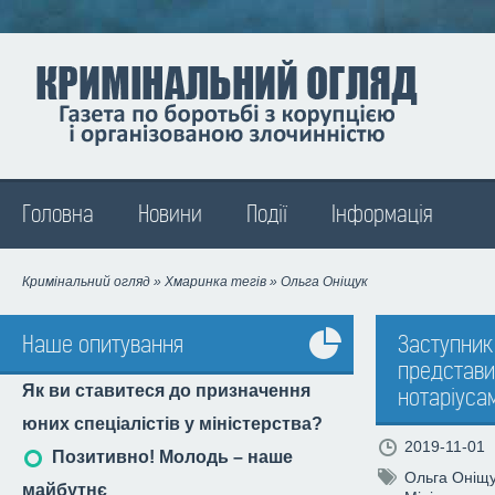
Madison
Головна
Новини
Події
Інформація
Кримінальний огляд
»
Хмаринка тегів
» Ольга Оніщук
Наше опитування
Заступник 
представил
Усі
Як ви ставитеся до призначення
нотаріусам
опитування
юних спеціалістів у міністерства?
2019-11-01
Позитивно! Молодь – наше
Ольга Оніщ
майбутнє