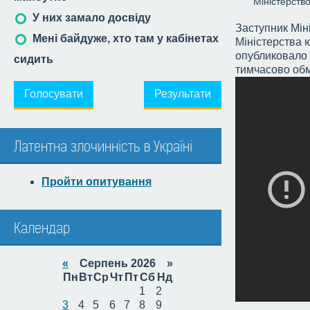
Міністерство
У них замало досвіду
Заступник Мін
Мені байдуже, хто там у кабінетах
Міністерства ю
опубликовало 
сидить
тимчасово об
Голосувати
Результати
Латентна злочинність в Україні
Пройти опитування
Календар
«
Серпень 2026 »
Пн
Вт
Ср
Чт
Пт
Сб
Нд
1
2
3
4
5
6
7
8
9