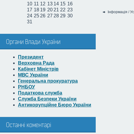
10
11
12
13
14
15
16
17
18
19
20
21
22
23
Інформація
/
Ус
24
25
26
27
28
29
30
Категорія:
31
Органи Влади України
Президент
Верховна Рада
Кабінет Міністрів
МВС України
Генеральна прокуратура
РНБОУ
Податкова служба
Служба Безпеки України
Антикорупційне Бюро України
Останні коментарі