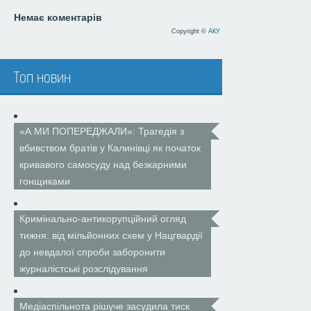
Немає коментарів
Copyright ©
АКУ
Топ новин
«А МИ ПОПЕРЕДЖАЛИ»: Трагедія з
вбивством братів у Калинівці як початок
кривавого самосуду над безкарними
гонщиками
Кримінально-антикорупційний огляд
тижня: від мільйонних схем у Нацгвардії
до невдалої спроби заборонити
журналістські розслідування
Медіаспільнота рішуче засудила тиск