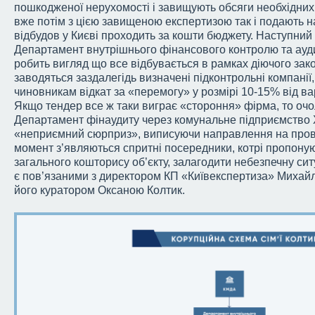
пошкодженої нерухомості і завищують обсяги необхідних д
вже потім з цією завищеною експертизою так і подають на
відбудов у Києві проходить за кошти бюджету. Наступний 
Департамент внутрішнього фінансового контролю та аудит
робить вигляд що все відбувається в рамках діючого зак
заводяться заздалегідь визначені підконтрольні компанії
чиновникам відкат за «перемогу» у розмірі 10-15% від вар
Якщо тендер все ж таки виграє «стороння» фірма, то о
Департамент фінаудиту через комунальне підприємство 
«неприємний сюрприз», виписуючи направлення на прове
момент з’являються спритні посередники, котрі пропонуют
загального кошторису об’єкту, залагодити небезпечну сит
є пов’язаними з директором КП «Київекспертиза» Миха
його куратором Оксаною Колтик.