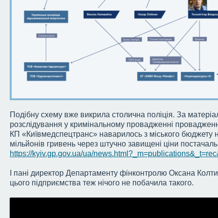
Подібну схему вже викрила столична поліція. За матері
розслідування у кримінальному провадженні провадже
КП «Київмедспецтранс» наварилось з міського бюджету н
мільйонів гривень через штучно завищені ціни постачаль
https://kyiv.gp.gov.ua/ua/news.html?_m=publications&_t=r
І пані директор Департаменту фінконтролю Оксана Колти
цього підприємства теж нічого не побачила такого.