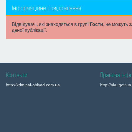
Інформаційне повідомлення
Відвідувачі, які знаходяться в групі
Гости
, не можуть 
даної публікації.
Контакти
Правова інф
http://kriminal-ohlyad.com.ua
http://aku.gov.ua