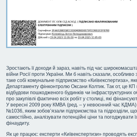
Зростають її доходи й зараз, навіть під час широкомасшт
війни Росії проти України. Ми б навіть сказали, особливо з
таке собі комунальне підприємство «Київекспертиза», я
Департаменту фінконтролю Оксани Колтик. Так от, це КП 
відбудови пошкодженого будинків чи інфраструктурних об’
про закупівлі фактично всіх робіт у столиці, які фінансую
У вересні 2009 року КМВА (ред. – у невоєнний час КДМА
№1036, яким зобов’язали підприємства та підрозділи, щ
самостійно, аналізувати потенційні ціни та погоджувати 
фінаудиту.
Як це працює: експерти «Київекспертизи» проводять ек