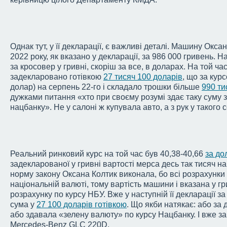
Однак тут, у її декларації, є важливі деталі. Машину Окса
2022 року, як вказано у декларації, за 986 000 гривень. 
за кросовер у гривні, скоріш за все, в доларах. На той час
задекларовано готівкою
27 тисяч 100 доларів
, що за кур
долар) на серпень 22-го і складало трошки більше
990 ти
дужками питання «хто при своєму розумі здає таку суму 
нацбанку». Не у салоні ж купувала авто, а з рук у такого 
Реальний ринковий курс на той час був 40,38-40,66
за до
задекларованої у гривні вартості мерса десь так тисяч н
норму закону Оксана Колтик виконала, бо всі розрахунки 
національній валюті, тому вартість машини і вказана у гр
розрахунку по курсу НБУ. Вже у наступній її декларації за
сума у
27 100 доларів готівкою
. Що якби натякає: або за
або здавала «зелену валюту» по курсу Нацбанку. І вже з
Mercedes-Benz GLC 220D.