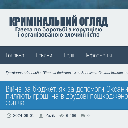
Madison
Головна
Новини
Події
Інформація
Кримінальний огляд
» Війна за бюджет: як за допомоги Оксани Колтик п
Війна за бюджет: як за допомоги Оксан
пиляють гроші на відбудові пошкоджено
житла
2024-08-01
Yuzik
6 466
0