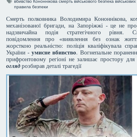
вбивство Кононнікова
смерть військового
безпека військових
правила безпеки
Смерть полковника Володимира Кононнікова, ко
механізованої бригади, на Запоріжжі - це не про
надзвичайна подія стратегічного рівня. Сп
повідомлення про «виявлення без ознак житт
жорсткою реальністю: поліція кваліфікувала спр
України -
умисне вбивство
. Вогнепальне поранен
прифронтовому регіоні не залишає простору для
огляд
розбирав деталі трагедії