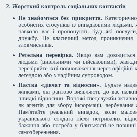
2. Жорсткий контроль соціальних контактів
Не знайомтеся без прикриття.
Категорично 
особистих стосунків із випадковими людьми, я
навколо вас і пропонують будь-які послуг
дружбу. Це класичний метод проникнення 
зловмисників.
Ретельна перевірка.
Якщо вам доводиться 
людьми (цивільними чи військовими), завжди
перевіряйте їхні повноваження через офіційні к
легендою або з надійним супроводом.
Пастка «дівчат та відносин».
Будьте надз
жінками, які раптово виявляють до вас палки
швидкі відносини. Ворожі спецслужби активн
як агентів для збору інформації, вербування а
Пам'ятайте реальний випадок, коли малоз
українського солдата після нетривалих відн
бажання або потреба у близькості не повинні
самозбереження.