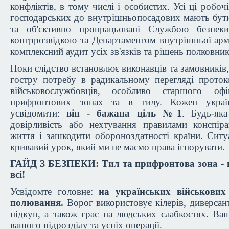
конфліктів, в тому числі і особистих. Усі ці робочі
господарських до внутрішньопосадових мають бут
та об'єктивно пропрацьовані Службою безпеки
контррозвідкою та Департаментом внутрішньої армі
комплексний аудит усіх зв'язків та рішень полковник
Поки слідство встановлює виконавців та замовників
гостру потребу в радикальному перегляді проток
військовослужбовців, особливо старшого офі
прифронтових зонах та в тилу. Кожен украї
усвідомити:
він - бажана ціль №1
. Будь-яка
довірливість або нехтування правилами конспір
життя і зашкодити обороноздатності країни. Ситу
кривавий урок, який ми не маємо права ігнорувати.
ГАЙД З БЕЗПЕКИ: Тил та прифронтова зона - 
всі!
Усвідомте головне:
на українських військових
полювання.
Ворог використовує кілерів, диверсант
підкуп, а також грає на людських слабкостях. Ваш
вашого підрозділу та успіх операції.