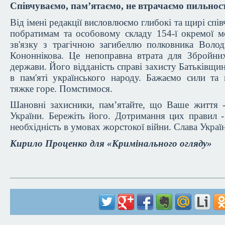
Співчуваємо, пам’ятаємо, не втрачаємо пильност
Від імені редакції висловлюємо глибокі та щирі спів
побратимам та особовому складу 154-ї окремої м
зв'язку з трагічною загибеллю полковника Воло
Кононнікова. Це непоправна втрата для Збройних
держави. Його відданість справі захисту Батьківщи
в пам'яті українського народу. Бажаємо сили та
тяжке горе. Помстимося.
Шановні захисники, пам’ятайте, що Ваше життя -
України. Бережіть його. Дотримання цих правил -
необхідність в умовах жорстокої війни. Слава Україн
Кирило Проценко для «Кримінального огляду»