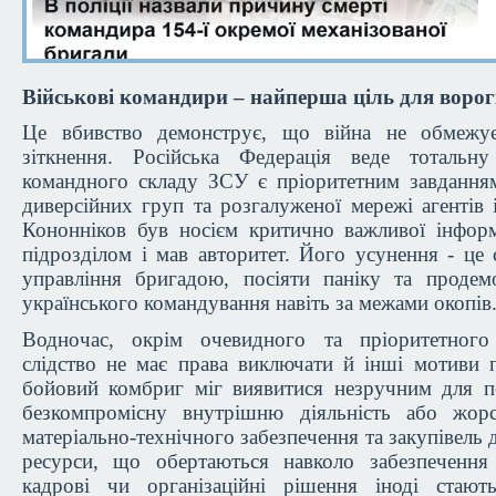
Військові командири – найперша ціль для ворог
Це вбивство демонструє, що війна не обмежує
зіткнення. Російська Федерація веде тотальну
командного складу ЗСУ є пріоритетним завданням
диверсійних груп та розгалуженої мережі агентів 
Кононніков був носієм критично важливої інформ
підрозділом і мав авторитет. Його усунення - це 
управління бригадою, посіяти паніку та продемо
українського командування навіть за межами окопів
Водночас, окрім очевидного та пріоритетного 
слідство не має права виключати й інші мотиви
бойовий комбриг міг виявитися незручним для п
безкомпромісну внутрішню діяльність або жор
матеріально-технічного забезпечення та закупівель д
ресурси, що обертаються навколо забезпечення
кадрові чи організаційні рішення іноді стаю