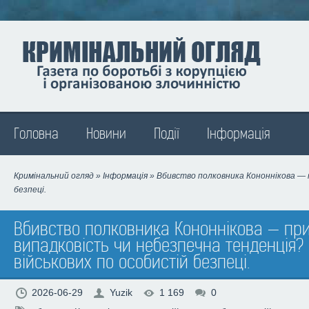
Madison
Головна
Новини
Події
Інформація
Кримінальний огляд
»
Інформація
» Вбивство полковника Кононнікова — п
безпеці.
Вбивство полковника Кононнікова — пр
випадковість чи небезпечна тенденція?
військових по особистій безпеці.
2026-06-29
Yuzik
1 169
0