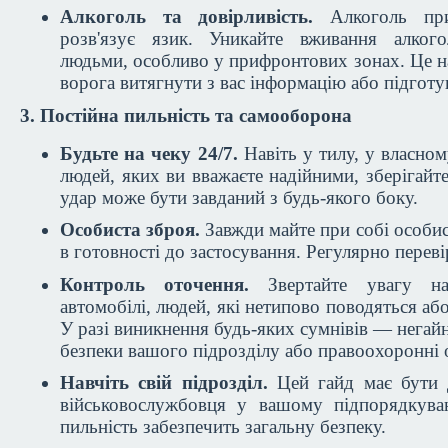
Алкоголь та довірливість.
Алкоголь при
розв'язує язик. Уникайте вживання алко
людьми, особливо у прифронтових зонах. Це н
ворога витягнути з вас інформацію або підготу
3. Постійна пильність та самооборона
Будьте на чеку 24/7.
Навіть у тилу, у власном
людей, яких ви вважаєте надійними, зберігайт
удар може бути завданий з будь-якого боку.
Особиста зброя.
Завжди майте при собі особис
в готовності до застосування. Регулярно перевір
Контроль оточення.
Звертайте увагу на 
автомобілі, людей, які нетипово поводяться або
У разі виникнення будь-яких сумнівів — негай
безпеки вашого підрозділу або правоохоронні 
Навчіть свій підрозділ.
Цей гайд має бути 
військовослужбовця у вашому підпорядкуван
пильність забезпечить загальну безпеку.