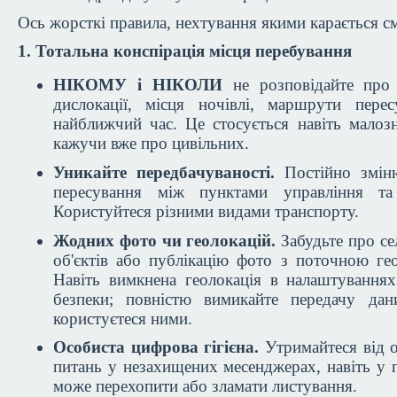
Ось жорсткі правила, нехтування якими карається с
1. Тотальна конспірація місця перебування
НІКОМУ і НІКОЛИ
не розповідайте про 
дислокації, місця ночівлі, маршрути пере
найближчий час. Це стосується навіть малоз
кажучи вже про цивільних.
Уникайте передбачуваності.
Постійно змін
пересування між пунктами управління та
Користуйтеся різними видами транспорту.
Жодних фото чи геолокацій.
Забудьте про се
об'єктів або публікацію фото з поточною ге
Навіть вимкнена геолокація в налаштуваннях
безпеки; повністю вимикайте передачу дан
користуєтеся ними.
Особиста цифрова гігієна.
Утримайтеся від 
питань у незахищених месенджерах, навіть у 
може перехопити або зламати листування.