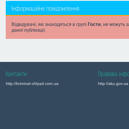
Інформаційне повідомлення
Відвідувачі, які знаходяться в групі
Гости
, не можуть 
даної публікації.
Контакти
Правова інф
http://kriminal-ohlyad.com.ua
http://aku.gov.ua