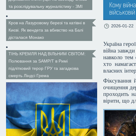
Кому війна
та розслідувальну журналістику - ЗМІ
військовій
Кров на Лазуровому березі та катівні в
2026-01-22
Києві. Як вендета за вбивство на Балі
дісталася Монако
Україна геро
війна завжди
ТІНЬ КРЕМЛЯ НАД ВІЛЬНИМ СВІТОМ:
навколо тем 
Полювання за SAMP/T в Римі
хто намагаєт
підлітковий терор ГРУ та загадкова
власних інтер
смерть Ліндсі Грема
Фіксування й
очищення дер
проходить на
вірити, що дл