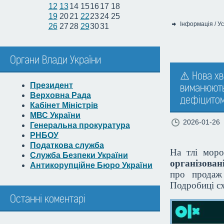
12
13
14
15
16
17
18
19
20
21
22
23
24
25
Інформація
/
Ус
26
27
28
29
30
31
Категорія:
Органи Влади України
⚠️ Нова хв
Президент
виманюють
Верховна Рада
дефіцито
Кабінет Міністрів
МВС України
2026-01-26
Генеральна прокуратура
РНБОУ
Податкова служба
На тлі моро
Служба Безпеки України
організован
Антикорупційне Бюро України
про продаж
Подробиці с
Останні коментарі