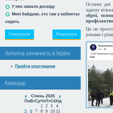
Останні дні 
У них замало досвіду
одразу кільк
Мені байдуже, хто там у кабінетах
зброї, псих
профілактик
сидить
Це не прост
роками і різ
Голосувати
Результати
Латентна злочинність в Україні
Пройти опитування
Календар
«
Січень 2026
»
Пн
Вт
Ср
Чт
Пт
Сб
Нд
1
2
3
4
5
6
7
8
9
10
11