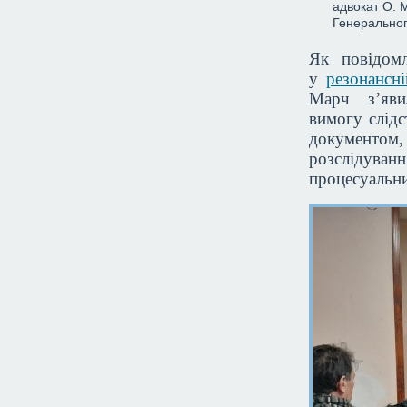
адвокат О. 
Генеральног
Як повідом
у
резонансн
Марч з’явил
вимогу слідс
документом
розслідуван
процесуальни