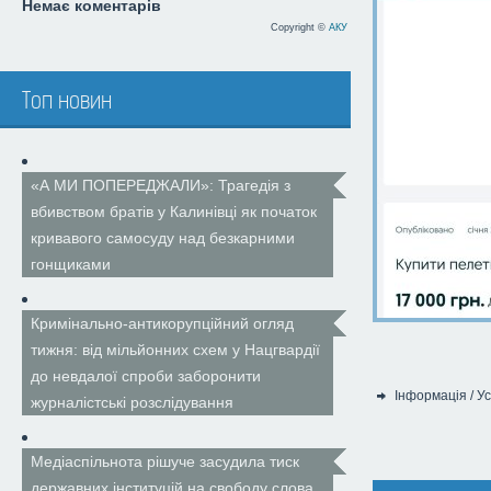
Немає коментарів
Copyright ©
АКУ
Топ новин
«А МИ ПОПЕРЕДЖАЛИ»: Трагедія з
вбивством братів у Калинівці як початок
кривавого самосуду над безкарними
гонщиками
Кримінально-антикорупційний огляд
тижня: від мільйонних схем у Нацгвардії
до невдалої спроби заборонити
Інформація
/
Ус
журналістські розслідування
Категорія:
Медіаспільнота рішуче засудила тиск
державних інституцій на свободу слова