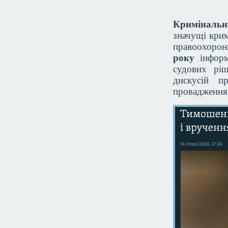
Кримінальн
значущі крим
правоохоронн
року
інформ
судових ріш
дискусій п
провадження