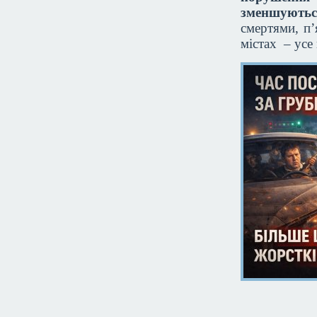
зменшуютьс
смертями, п’
містах – усе