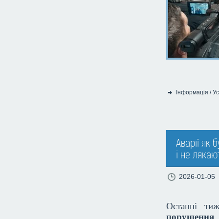
Інформація
/
Ус
Категорія:
Аварії як 
і не ляка
2026-01-05
Останні ти
порушення