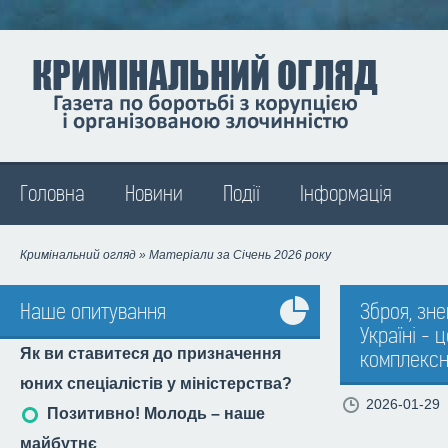
Madison
Головна
Новини
Події
Інформація
Кримінальний огляд
» Матеріали за Січень 2026 року
Наше опитування
Зброя, зне
Україні - 
Усі
Як ви ставитеся до призначення
комплексн
опитування
юних спеціалістів у міністерства?
2026-01-29
Позитивно! Молодь – наше
майбутнє