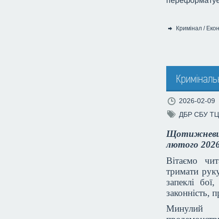
переформатує 
Кримінал
/
Екон
Категорія:
Криміналь
2026-02-09
ДБР
СБУ
ТЦ
Щотижневий
лютого 2026
Вітаємо чи
тримати руку
запеклі бої
законність, 
Минулий т