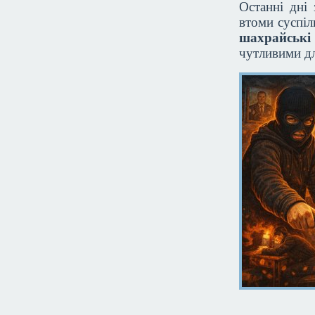
Останні дні 
втоми суспіл
шахрайські
чутливими д