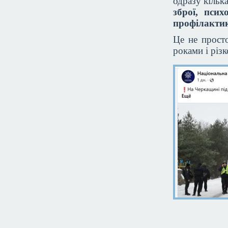
одразу кільк
зброї, псих
профілактик
Це не прост
роками і різ