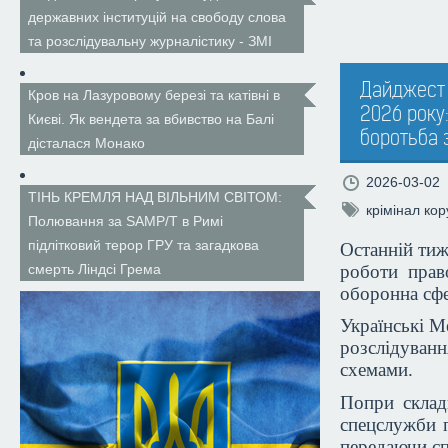
державних інституцій на свободу слова
та розслідувальну журналістику - ЗМІ
Дайджест 
Кров на Лазуровому березі та катівні в
2026 року:
Києві. Як вендета за вбивство на Балі
боротьба 
дісталася Монако
2026-03-02
ТІНЬ КРЕМЛЯ НАД ВІЛЬНИМ СВІТОМ:
крімінал
кор
Полювання за SAMP/T в Римі
підлітковий терор ГРУ та загадкова
Останній тиж
роботи прав
смерть Ліндсі Грема
оборонна сфе
Українські М
розслідуван
схемами.
Попри складн
спецслужби 
передаючи сп