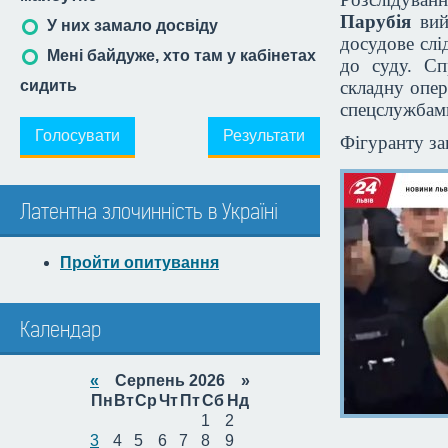
Парубія
вий
У них замало досвіду
досудове слі
Мені байдуже, хто там у кабінетах
до суду. Сп
сидить
складну опер
спецслужбам
Голосувати
Результати
Фігуранту за
Латентна злочинність в Україні
Пройти опитування
Календар
«
Серпень 2026 »
Пн
Вт
Ср
Чт
Пт
Сб
Нд
1
2
3
4
5
6
7
8
9