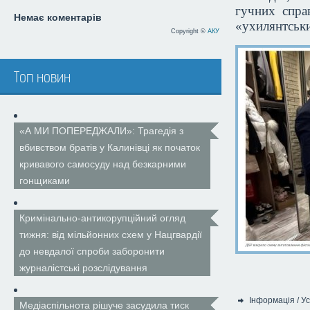
гучних справ
Немає коментарів
«ухилянтськи
Copyright ©
АКУ
Топ новин
«А МИ ПОПЕРЕДЖАЛИ»: Трагедія з
вбивством братів у Калинівці як початок
кривавого самосуду над безкарними
гонщиками
Кримінально-антикорупційний огляд
тижня: від мільйонних схем у Нацгвардії
до невдалої спроби заборонити
журналістські розслідування
Інформація
/
Ус
Медіаспільнота рішуче засудила тиск
Категорія: