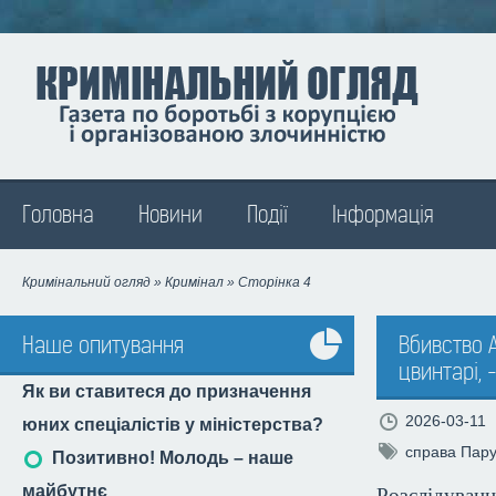
Madison
Головна
Новини
Події
Інформація
Кримінальний огляд
»
Кримінал
» Сторінка 4
Наше опитування
Вбивство А
цвинтарі,
Усі
Як ви ставитеся до призначення
опитування
2026-03-11
юних спеціалістів у міністерства?
справа Пару
Позитивно! Молодь – наше
майбутнє
Розслідуван