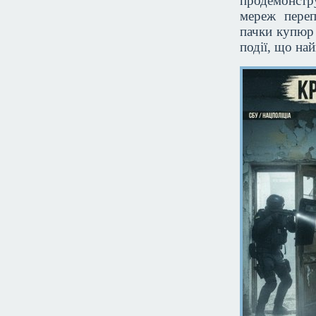
продемонстр
мереж переп
пачки купюр 
події, що на