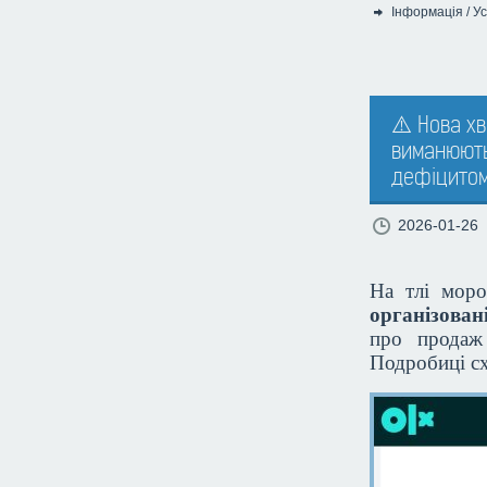
Інформація
/
Ус
Категорія:
⚠️ Нова хв
виманюють
дефіцито
2026-01-26
На тлі моро
організован
про продаж
Подробиці с