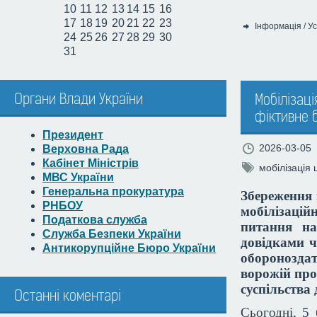
10
11
12
13
14
15
16
17
18
19
20
21
22
23
Інформація
/
Ус
Категорія:
24
25
26
27
28
29
30
31
Органи Влади України
Мобілізаці
фіктивне 
Президент
2026-03-05
Верховна Рада
Кабінет Міністрів
мобілізація
МВС України
Генеральна прокуратура
Збереження 
РНБОУ
мобілізаці
Податкова служба
питання на
Служба Безпеки України
довідками 
Антикорупційне Бюро України
оборонозда
ворожій про
суспільства 
Останні коментарі
Сьогодні, 5